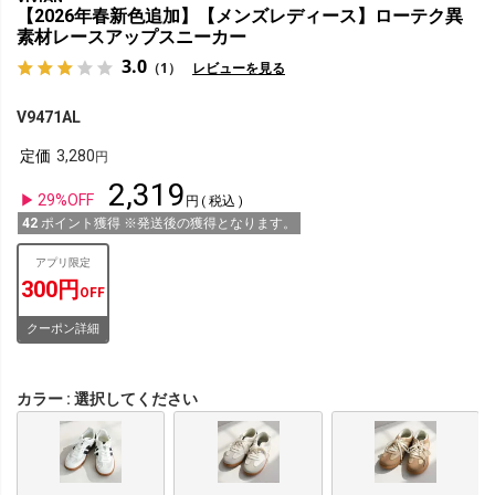
【2026年春新色追加】【メンズレディース】ローテク異
素材レースアップスニーカー
3.0
（1）
レビューを見る
V9471AL
定価
3,280
2,319
29%OFF
税込
42
ポイント獲得 ※発送後の獲得となります。
アプリ限定
300円
OFF
クーポン詳細
カラー
選択してください