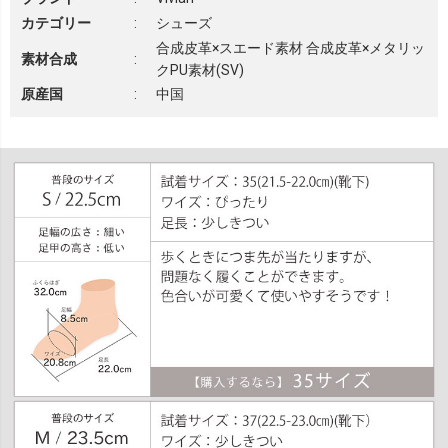
カテゴリー
:
シューズ
合成皮革×スエード素材 合成皮革×メタリッ
素材合成
:
クPU素材(SV)
原産国
:
中国