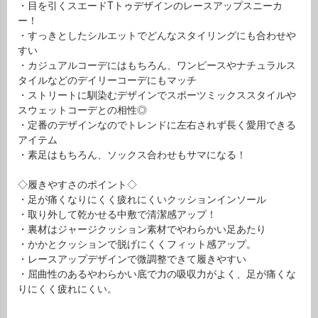
・目を引くスエードTトゥデザインのレースアップスニーカ
ー！
・すっきとしたシルエットでどんなスタイリングにも合わせや
すい
・カジュアルコーデにはもちろん、ワンピースやナチュラルス
タイルなどのデイリーコーデにもマッチ
・ストリートに馴染むデザインでスポーツミックススタイルや
スウェットコーデとの相性◎
・定番のデザインなのでトレンドに左右されず長く愛用できる
アイテム
・素足はもちろん、ソックス合わせもサマになる！
◇履きやすさのポイント◇
・足が痛くなりにくく疲れにくいクッションインソール
・取り外して乾かせる中敷で清潔感アップ！
・裏材はジャージクッション素材でやわらかい足あたり
・かかとクッションで脱げにくくフィット感アップ。
・レースアップデザインで微調整できて履きやすい
・屈曲性のあるやわらかい底で力の吸収力がよく、足が痛くな
りにくく疲れにくい。