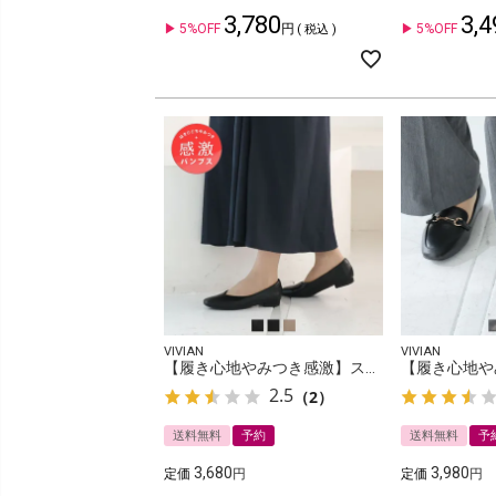
3,780
3,4
5%OFF
5%OFF
税込
VIVIAN
VIVIAN
【履き心地やみつき感激】スクエアトゥ2cmヒール感激パンプス
2.5
（2）
送料無料
予約
送料無料
予
3,680
3,980
定価
定価