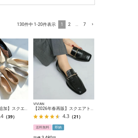
1
2
…
7
130
件中
1
-
20
件表示
VIVIAN
【2026年春新色追加】スクエアトゥ切り替えデザインバブーシュ
【2026年春再販】スクエアトゥピースソールビット付きローファー
.4
4.3
（39）
（21）
送料無料
即納
3,480