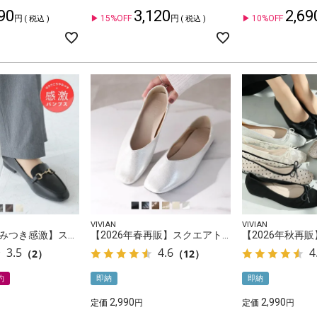
90
3,120
2,69
15%OFF
10%OFF
税込
税込
VIVIAN
VIVIAN
【履き心地やみつき感激】スクエアトゥ2cmヒールビット付き感激ローファーパンプス
【2026年春再販】スクエアトゥVカットバブーシュ
3.5
4.6
4
（2）
（12）
約
即納
即納
2,990
2,990
定価
定価