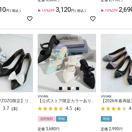
定価
定価
10
3,120
2,69
15%OFF
10%OFF
税込
税込
VIVIAN
VIVIAN
【公式ストア/ZOZO限定】リボンポインテッドトゥパンプス
【公式ストア限定カラーあり】ポインテッドトゥリボンストラップミュールパンプス
3.7
4.5
4
（3）
（4）
送料無料
即納
即納
3,680
2,990
定価
定価