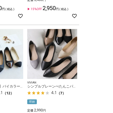
定価
0
2,950
15%OFF
税込
税込
VIVIAN
【2026年春再販】バイカラーフラットメタルヒールパンプス
シンプルプレーンぺたんこパンプス
.1
4.1
（12）
（7）
即納
2,990
定価