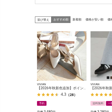
おすすめ順
新着順
価格が安い順
価
並び替え
VIVIAN
VIVIAN
【2026年秋新色追加】ポインテッドトゥバックルベルトバックストラップパンプス
4.3
（28）
予約
送料無料
一
3,480
3,280