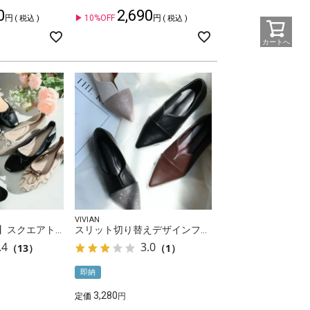
0
2,690
10%OFF
税込
税込
カートへ
VIVIAN
【2026年秋再販】スクエアトゥソフトタッチフラットバレエシューズ
スリット切り替えデザインフラットシューズ
.4
3.0
（13）
（1）
即納
3,280
定価