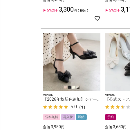
定価
定価
3,300
3,1
5%OFF
5%OFF
税込
VIVIAN
VIVIAN
【2026年秋新色追加】シアーリボンポインテッドトゥセパレートパンプス
5.0
（1）
送料無料
再入荷
即納
予約
3,980
3,680
定価
定価