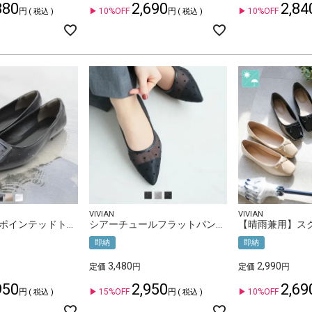
380
2,690
2,84
10%OFF
10%OFF
税込
税込
VIVIAN
VIVIAN
【晴雨兼用】ポインテッドトゥバックルモチーフフラットレインシューズ
シアーチュールフラットパンプス
即納
即納
3,480
2,990
定価
定価
950
2,950
2,69
15%OFF
10%OFF
税込
税込