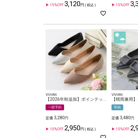
3,120
3,
15%OFF
15%OFF
税込
VIVIAN
VIVIAN
【2026年秋追加】ポインテッドトゥVカット切り替えデザインフラットパンプス
一部予約
即納
3,280
3,480
定価
定価
2,950
2,
10%OFF
15%OFF
税込