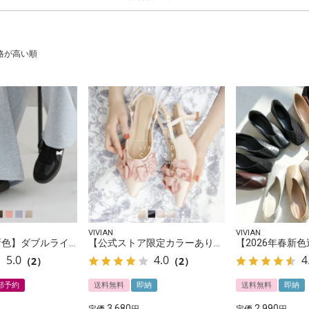
格が高い順
VIVIAN
VIVIAN
【2026年秋新色】ダブルライン配色レースアップスニーカー
【公式ストア限定カラーあり】メニーリボンスリングバックパンプス
5.0
4.0
4
（2）
（2）
部予約
送料無料
即納
送料無料
即納
3,680
2,990