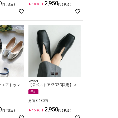
0
2,950
10%OFF
税込
税込
VIVIAN
【晴雨兼用】スクエアトゥレインバレエシューズ
【公式ストア/ZOZO限定】スリットデザインローファー
予約
3,480
定価
0
2,950
15%OFF
税込
税込