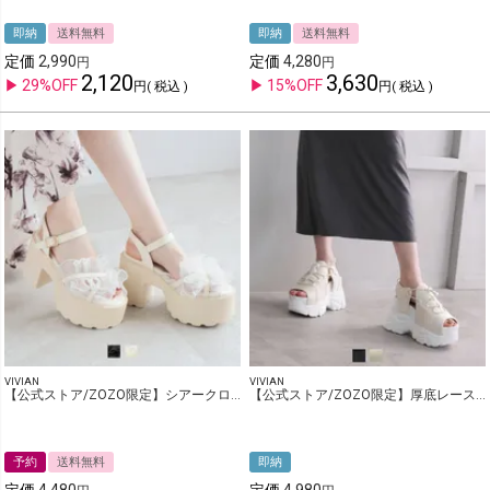
即納
送料無料
即納
送料無料
定価
2,990
定価
4,280
2,120
3,630
29%OFF
15%OFF
税込
税込
VIVIAN
VIVIAN
【公式ストア/ZOZO限定】シアークロスフリル厚底チャンキーヒールストラップサンダル
【公式ストア/ZOZO限定】厚底レースアップダッドスポーツサンダル
予約
送料無料
即納