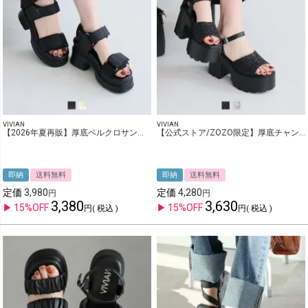
VIVIAN
VIVIAN
【2026年夏再販】厚底ベルクロサンダル
【公式ストア/ZOZO限定】厚底チャンキーヒールストラップサンダル
即納
送料無料
即納
送料無料
定価
3,980
定価
4,280
3,380
3,630
15%OFF
15%OFF
税込
税込