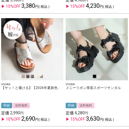
定価
3,980
定価
4,980
3,380
4,230
15%OFF
15%OFF
税込
税込
VIVIAN
VIVIAN
【サッ！と履ける】【2026年夏新色追加】厚底コンフォートクロスサンダル
メニーリボン厚底スポーツサンダル
即納
送料無料
即納
送料無料
定価
2,990
定価
4,280
2,690
3,630
10%OFF
15%OFF
税込
税込