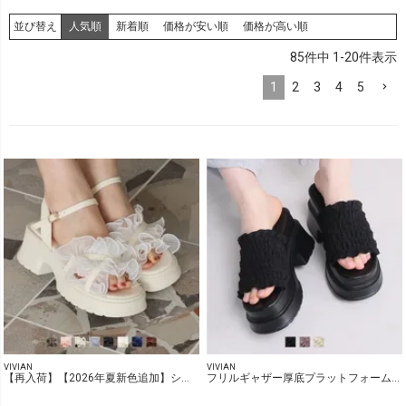
人気順
新着順
価格が安い順
価格が高い順
並び替え
アイテムカテゴリ
85
件中
1-20
件表示
1
2
3
4
5
ブランド
価格
円 ～
円
カラー
サイズ
VIVIAN
VIVIAN
【再入荷】【2026年夏新色追加】シアークロスフリル厚底ストラップサンダル
フリルギャザー厚底プラットフォームミュールサンダル