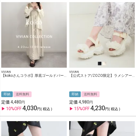
VIVIAN
VIVIAN
【kokoさんコラボ】厚底ゴールドパーツストラップトングサンダル
【公式ストア/ZOZO限定】ラメシアーフリル厚底ストラップスポーツサンダル
即納
送料無料
即納
送料無料
定価
4,480
定価
4,980
4,030
4,230
10%OFF
15%OFF
税込
税込