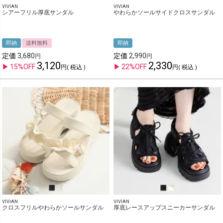
VIVIAN
VIVIAN
シアーフリル厚底サンダル
やわらかソールサイドクロスサンダル
即納
送料無料
即納
定価
3,680
定価
2,990
3,120
2,330
15%OFF
22%OFF
税込
税込
VIVIAN
VIVIAN
クロスフリルやわらかソールサンダル
厚底レースアップスニーカーサンダル