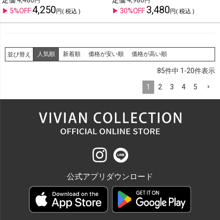
定価
4,480
定価
4,980
4,250
3,480
5%OFF
30%OFF
税込
税込
人気順
新着順
価格が安い順
価格が高い順
並び替え
85
件中
1-20
件表示
1
2
3
4
5
公式アプリダウンロード