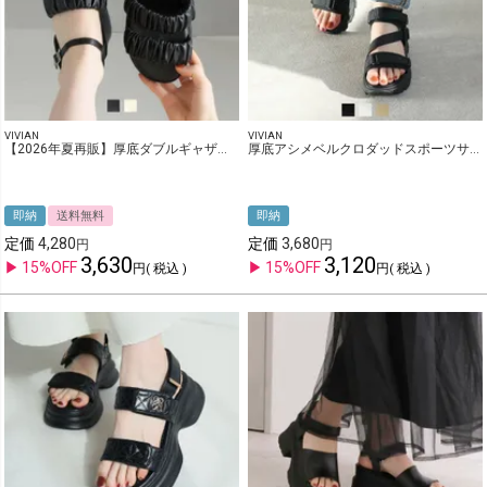
VIVIAN
VIVIAN
【2026年夏再販】厚底ダブルギャザーベルトストラップサンダル
厚底アシメベルクロダッドスポーツサンダル
即納
送料無料
即納
定価
4,280
定価
3,680
3,630
3,120
15%OFF
15%OFF
税込
税込