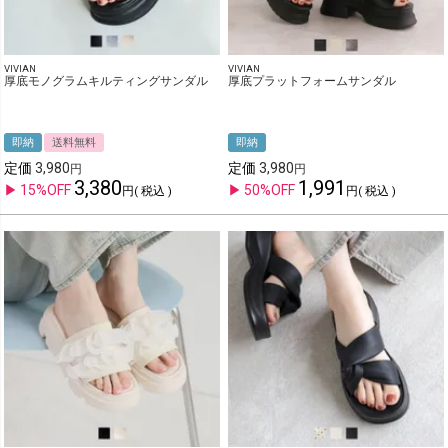
VIVIAN
VIVIAN
厚底モノグラムキルティングサンダル
厚底プラットフォームサンダル
即納
送料無料
即納
定価
3,980
定価
3,980
3,380
1,991
15%OFF
50%OFF
税込
税込