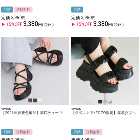
ヒールの高さ
即納
送料無料
即納
0-3cm
5-7cm
9cm以上
定価
3,980
定価
3,980
3,380
3,380
3-5cm
7-9cm
15%OFF
15%OFF
税込
税込
販売タイプ
新作
セール
再入荷
アウトレット
在庫なし商品を表示しない
tune
この条件で検索する
選択をクリア
VIVIAN
VIVIAN
【2026年夏新色追加】厚底チューブストラップサンダル
【公式ストア/ZOZO限定】厚底ダブルギャザーベルトスポーツサンダル
即納
送料無料
即納
送料無料