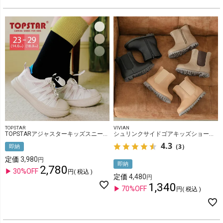
TOPSTAR
VIVIAN
TOPSTARアジャスターキッズスニーカー
シュリンクサイドゴアキッズショートブーツ
4.3
（3）
即納
定価
3,980
即納
2,780
30%OFF
税込
定価
4,480
1,340
70%OFF
税込