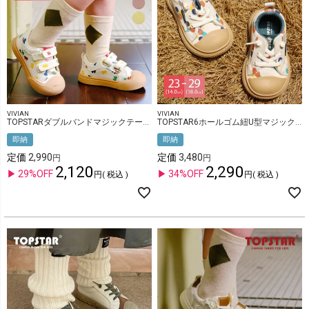
VIVIAN
VIVIAN
TOPSTARダブルバンドマジックテープキッズスニーカー
TOPSTAR6ホールゴム紐U型マジックテープキッズスニーカー
即納
即納
定価
2,990
定価
3,480
2,120
2,290
29%OFF
34%OFF
税込
税込