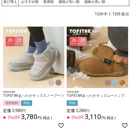
おすすめ順
新着順
価格が安い順
価格が高い順
並び替え
15
件中
1
-
15
件表示
TOPSTAR
TOPSTAR
TOPSTARあったかキッズスノーブーツ
TOPSTARあったかキッズムートンブーツ
送料無料
即納
即納
定価
3,980
定価
3,280
3,780
3,110
5%OFF
5%OFF
税込
税込