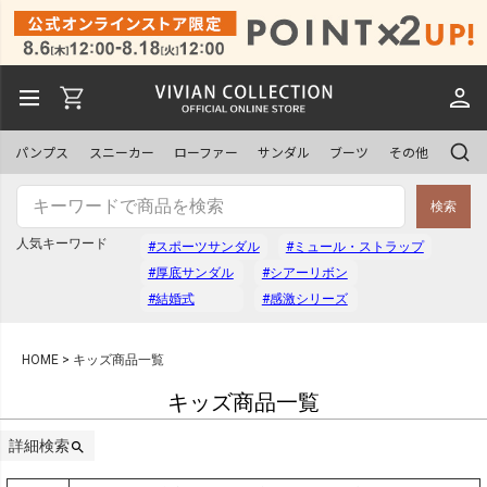
予約商品
予約商品のみを表示
パンプス
スニーカー
ローファー
サンダル
ブーツ
その他
並び順
検索
新着順
登録順
人気キーワード
#スポーツサンダル
#ミュール・ストラップ
価格が安い順
価格が高い順
#厚底サンダル
#シアーリボン
優先度順
レビュー順
#結婚式
#感激シリーズ
キーワードヒット順
HOME
キッズ商品一覧
キッズ商品一覧
検索
詳細検索