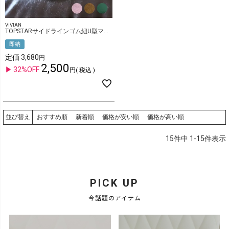
VIVIAN
TOPSTARサイドラインゴム紐U型マジックテープキッズスニーカー
即納
定価
3,680
2,500
32%OFF
税込
おすすめ順
新着順
価格が安い順
価格が高い順
並び替え
15
件中
1
-
15
件表示
PICK UP
今話題のアイテム