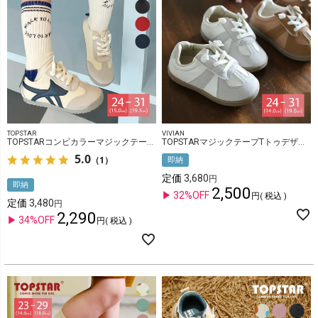
TOPSTAR
VIVIAN
TOPSTARコンビカラーマジックテープキッズスニーカー
TOPSTARマジックテープTトゥデザインキッズスニーカー
5.0
（1）
即納
定価
3,680
即納
2,500
32%OFF
税込
定価
3,480
2,290
34%OFF
税込