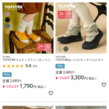
VIVIAN
TOPSTAR
TOPSTARゴムキッズスリッポンスニーカー
TOPSTARあったかキッズベルクロスノーブーツ
5.0
（1）
即納
定価
3,480
即納
3,300
5%OFF
税込
定価
2,680
1,790
33%OFF
税込