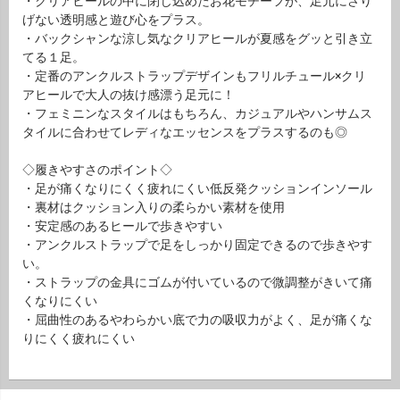
・クリアヒールの中に閉じ込めたお花モチーフが、足元にさり
げない透明感と遊び心をプラス。
・バックシャンな涼し気なクリアヒールが夏感をグッと引き立
てる１足。
・定番のアンクルストラップデザインもフリルチュール×クリ
アヒールで大人の抜け感漂う足元に！
・フェミニンなスタイルはもちろん、カジュアルやハンサムス
タイルに合わせてレディなエッセンスをプラスするのも◎
◇履きやすさのポイント◇
・足が痛くなりにくく疲れにくい低反発クッションインソール
・裏材はクッション入りの柔らかい素材を使用
・安定感のあるヒールで歩きやすい
・アンクルストラップで足をしっかり固定できるので歩きやす
い。
・ストラップの金具にゴムが付いているので微調整がきいて痛
くなりにくい
・屈曲性のあるやわらかい底で力の吸収力がよく、足が痛くな
りにくく疲れにくい