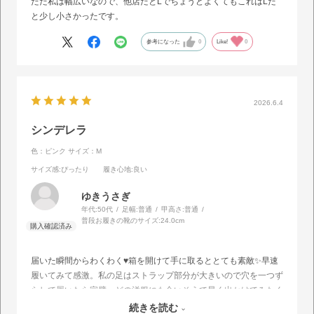
ただ私は幅広いなので、他店だとLでちょうどよくてもこれはLだ
と少し小さかったです。
参考になった
0
Like!
0
2026.6.4
シンデレラ
色：ピンク
サイズ：M
サイズ感
:ぴったり
履き心地
:良い
ゆきうさぎ
年代:
50代
足幅:
普通
甲高さ:
普通
普段お履きの靴のサイズ:
24.0cm
届いた瞬間からわくわく♥️箱を開けて手に取るととても素敵✨️早速
履いてみて感激。私の足はストラップ部分が大きいので穴を一つず
らして履いたら完璧。どの洋服にも合いそうで早く出かけてみたく
なりました。シンデレラのように夢の時間を与えてくれそうな予感
続きを読む