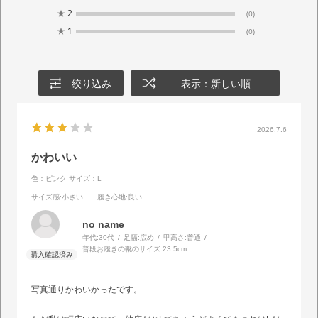
★
2
(0)
★
1
(0)
絞り込み
表示：新しい順
2026.7.6
かわいい
色：ピンク
サイズ：L
サイズ感
:小さい
履き心地
:良い
no name
年代:
30代
足幅:
広め
甲高さ:
普通
普段お履きの靴のサイズ:
23.5cm
写真通りかわいかったです。