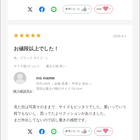
参考になった
4
Like!
0
2026.6.2
お値段以上でした！
色：ブラック
サイズ：L
サイズ感
:ぴったり
履き心地
:良い
no name
年代:
40代
足幅:
普通
甲高さ:
高め
普段お履きの靴のサイズ:
24.0cm
見た目は写真そのままで、サイズもピッタリでした。重いっていう
程でもないし、思ってたよりクッションがありました。
まだ外出してないので試し履きの感想です。
参考になった
0
Like!
0