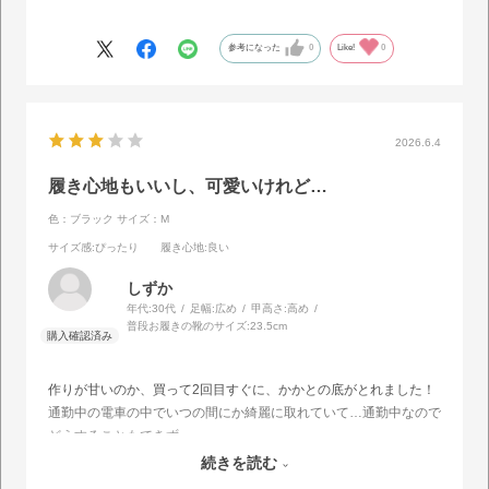
♬今年の夏はこのサンダルで決まり💕
参考になった
0
Like!
0
2026.6.4
履き心地もいいし、可愛いけれど…
色：ブラック
サイズ：M
サイズ感
:ぴったり
履き心地
:良い
しずか
年代:
30代
足幅:
広め
甲高さ:
高め
普段お履きの靴のサイズ:
23.5cm
作りが甘いのか、買って2回目すぐに、かかとの底がとれました！
通勤中の電車の中でいつの間にか綺麗に取れていて…通勤中なので
どうすることもできず。。。
履きやすく、痛くならなかったのでとっても気に入ってるだけに非
続きを読む
常に残念です