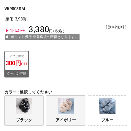
V59003SM
定価
3,980
3,380
送料無料
15%OFF
税込
61
ポイント獲得 ※発送後の獲得となります。
アプリ限定
300円
OFF
クーポン詳細
カラー
選択してください
ブラック
アイボリー
ブルー