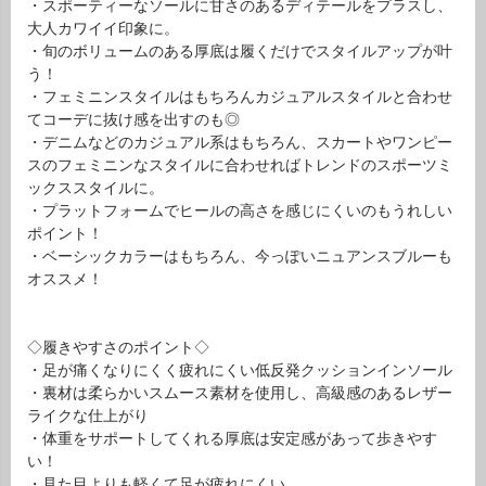
・スポーティーなソールに甘さのあるディテールをプラスし、
大人カワイイ印象に。
・旬のボリュームのある厚底は履くだけでスタイルアップが叶
う！
・フェミニンスタイルはもちろんカジュアルスタイルと合わせ
てコーデに抜け感を出すのも◎
・デニムなどのカジュアル系はもちろん、スカートやワンピー
スのフェミニンなスタイルに合わせればトレンドのスポーツミ
ックススタイルに。
・プラットフォームでヒールの高さを感じにくいのもうれしい
ポイント！
・ベーシックカラーはもちろん、今っぽいニュアンスブルーも
オススメ！
◇履きやすさのポイント◇
・足が痛くなりにくく疲れにくい低反発クッションインソール
・裏材は柔らかいスムース素材を使用し、高級感のあるレザー
ライクな仕上がり
・体重をサポートしてくれる厚底は安定感があって歩きやす
い！
・見た目よりも軽くて足が疲れにくい