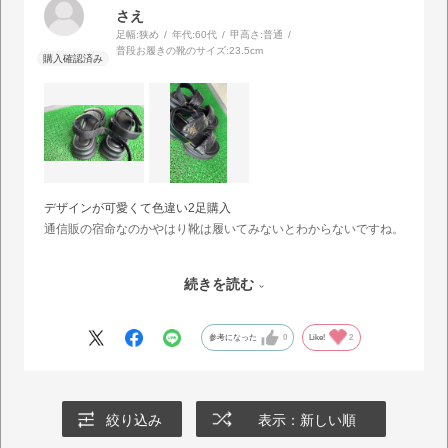
さえ
足幅:
狭め
年代:
60代
甲高さ:
普通
普段お履きの靴のサイズ:
23.5cm
デザインが可愛くて色違い2足購入
通信販の宿命なのかやはり靴は履いてみないとわからないですね。
①私には少し緩かった
続きを読む
②歩いてみて重さを感じました
緩いのはベルトで調整できると思っていましたが、私の場合踵ベル
参考になった
0
Like!
2
トMAXまで絞めてもまだ安定感がなくベルトでの調整には限界が
ありました。
重さには慣れるといいなぁと期待はしていますが、一日中履いてと
なると選ばないかもしれないと思います。
絞り込み
表示：新しい順