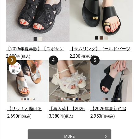
【2026年夏再販】【スポサン】やわらかソールレースアップスニーカーサンダル
【サムリング】ゴールドパーツカジュアルコンフォートトングサンダル
2,690
2,230
円(税込)
円(税込)
【サッ！と履ける】【2026年夏新色追加】厚底コンフォートクロスサンダル
【再入荷】【2026年夏新色追加】シアークロスフリル厚底ストラップサンダル
【2026年夏新色追加】スクエアトゥニットミュールサンダル
2,690
3,380
2,950
円(税込)
円(税込)
円(税込)
MORE