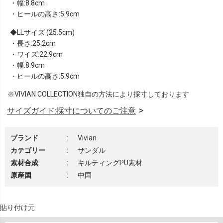
・幅:8.8cm
・ヒールの高さ:5.9cm
LLサイズ (25.5cm)
・長さ:25.2cm
・ワイズ:22.9cm
・幅:8.9cm
・ヒールの高さ:5.9cm
※VIVIAN COLLECTION独自の方法により採寸しております
サイズガイド:採寸についてのご注意
ブランド
:
Vivian
カテゴリー
:
サンダル
素材合成
:
キルティングPU素材
原産国
:
中国
貼り付け元