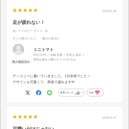
2026.5.18
足が疲れない！
色：アイボリー
サイズ：M
サイズ感
:ぴったり
履き心地
:良い
ミニトマト
年代:
20代
足幅:
普通
甲高さ:
高め
普段お履きの靴のサイズ:
24.0cm
ディズニーに履いていきました、1日余裕でした！
デザインも可愛くて、厚底で盛れます🫶
参考になった
0
Like!
1
2026.4.27
可愛いだけじゃない