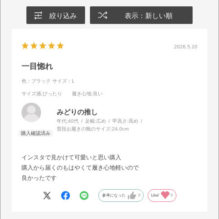
絞り込み
表示：新しい順
2026.5.20
一目惚れ
色：ブラック
サイズ：L
サイズ感
:ぴったり
履き心地
:良い
みどりの推し
年代:
40代
足幅:
広め
甲高さ:
高め
普段お履きの靴のサイズ:
24.0cm
インスタで見かけて可愛いと思い購入
購入から届くのもはやくて履き心地軽いので
良かったです
参考になった
0
Like!
0