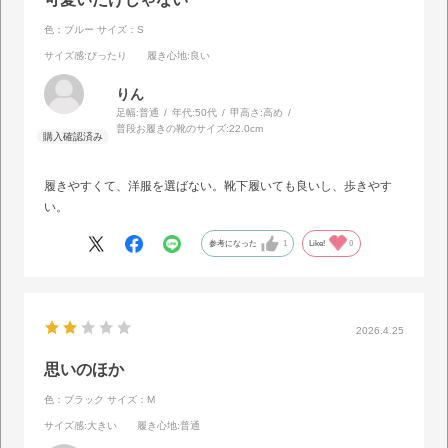
色：ブルー
サイズ：S
サイズ感
:ぴったり
履き心地
:良い
りん
足幅:
普通
年代:
50代
甲高さ:
高め
普段お履きの靴のサイズ:
22.0cm
履きやすくて、洋服を選ばない。靴下履いても良いし、歩きやす
い。
参考になった
1
Like!
0
2026.4.25
思いのほか
色：ブラック
サイズ：M
サイズ感
:大きい
履き心地
:普通