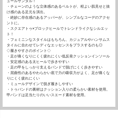
ュールサンダル！
・チェーンのような立体感のあるベルトが、程よい肌見せと抜
け感のある足元を演出。
・絶妙に存在感のあるアッパーが、シンプルなコーデのアクセ
ントに。
・スクエアトゥ×ブロックヒールでトレンドライクなシルエッ
ト！
・フェミニンなスタイルはもちろん、カジュアルやハンサムス
タイルに合わせてレディなエッセンスをプラスするのも◎
◇履きやすさのポイント◇
・足が痛くなりにくく疲れにくい低反発クッションインソール
・安定感のある太ヒールで歩きやすい
・足の甲をしっかり支えるバンドで脱げにくく歩きやすい
・屈曲性のあるやわらかい底で力の吸収力がよく、足が痛くな
りにくく疲れにくい
・ミュールデザインで脱ぎ履きしやすい
・トゥバンドの裏材はクッション入りの柔らかい素材を使用。
甲バンドは足当たりのいいスエード素材を使用。