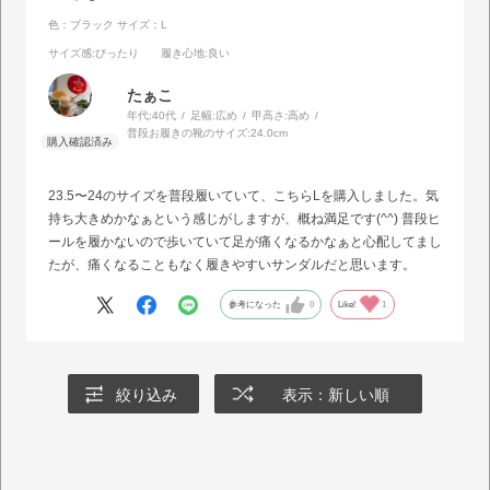
色：ブラック
サイズ：L
サイズ感
:ぴったり
履き心地
:良い
たぁこ
年代:
40代
足幅:
広め
甲高さ:
高め
普段お履きの靴のサイズ:
24.0cm
23.5〜24のサイズを普段履いていて、こちらLを購入しました。気
持ち大きめかなぁという感じがしますが、概ね満足です(^^) 普段ヒ
ールを履かないので歩いていて足が痛くなるかなぁと心配してまし
たが、痛くなることもなく履きやすいサンダルだと思います。
参考になった
0
Like!
1
絞り込み
表示：新しい順