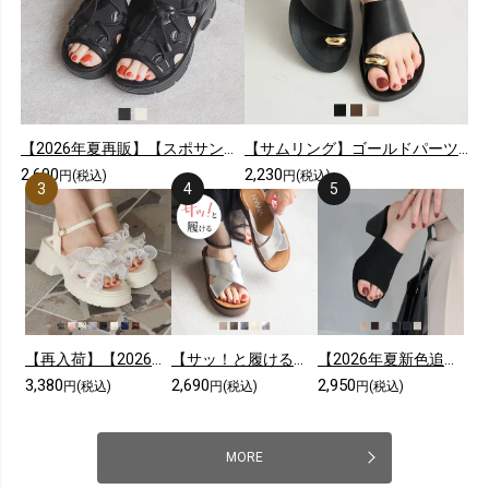
【2026年夏再販】【スポサン】やわらかソールレースアップスニーカーサンダル
【サムリング】ゴールドパーツカジュアルコンフォートトングサンダル
2,690
2,230
円(税込)
円(税込)
【再入荷】【2026年夏新色追加】シアークロスフリル厚底ストラップサンダル
【サッ！と履ける】【2026年夏新色追加】厚底コンフォートクロスサンダル
【2026年夏新色追加】スクエアトゥニットミュールサンダル
3,380
2,690
2,950
円(税込)
円(税込)
円(税込)
MORE