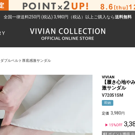
全国一律送料250円 (税込) 3,980円（税込）以上ご購入なら
送料無料
RY
検索
チダブルベルト厚底感激サンダル
VIVIAN
【履き心地や
激サンダル
V72051SM
即納
3,980
定価
3,3
15%OFF
61
ポイント獲得 