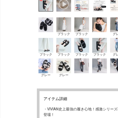
ブラック
ブラック
グ
ブラック
ブラック
ブラック
ブラック
グ
グレー
グレー
アイテム詳細
・VIVIAN史上最強の履き心地！感激シリ
登場！