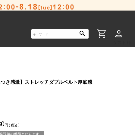
ゲスト 様
みつき感激】ストレッチダブルベルト厚底感
80
税込
※発送後の獲得となります。