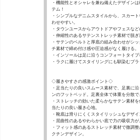
・機能性とオシャレを兼ね備えたデザインは
テム！
・シンプルなデニムスタイルから、スカート
わせやすい。
・タウンユースからアウトドアやフェスなど
・伸縮性のあるサテンストレッチ素材で脱ぎ
・サテンのベルトと厚底の組み合わせがシッ
チ素材で締め付け感や圧迫感がなく履ける。
・インソールは足に沿うコンフォートタイプ
・ラクに履けてスタイリングにも馴染むブラ
◇履きやすさの感激ポイント◇
・足当たりの良いスムース素材で、足裏に沿
ンのフットベッド。足裏全体で体重を分散で
・ストレッチの効いた柔らかなサテン素材を
当たりの良い履き心地。
・靴底は滑りにくくスタイリッシュなデザイ
・屈曲性のあるやわらかい底で力の吸収力が
・フィット感のあるストレッチ素材で微調整
クチンデザイン。