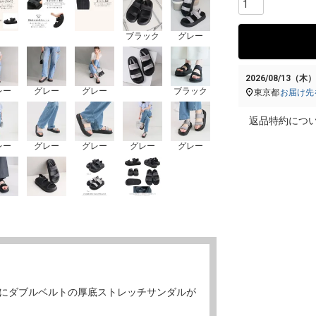
ブラック
グレー
2026/08/13（木
レー
グレー
グレー
ブラック
東京都
お届け先
返品特約につ
レー
グレー
グレー
グレー
グレー
ーズにダブルベルトの厚底ストレッチサンダルが