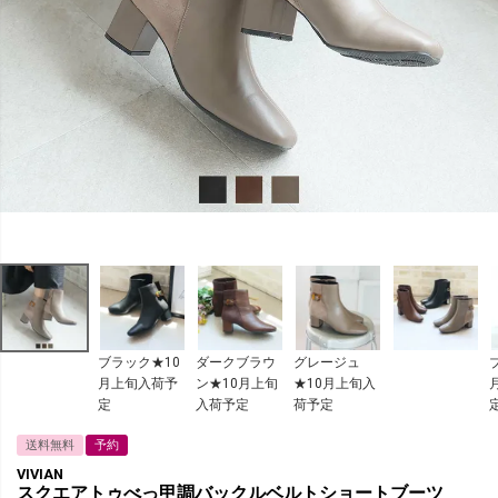
ブラック★10
ダークブラウ
グレージュ
月上旬入荷予
ン★10月上旬
★10月上旬入
定
入荷予定
荷予定
送料無料
予約
VIVIAN
スクエアトゥべっ甲調バックルベルトショートブーツ