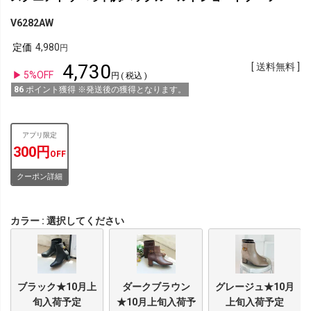
V6282AW
定価
4,980
4,730
送料無料
5%OFF
税込
86
ポイント獲得 ※発送後の獲得となります。
アプリ限定
300円
OFF
クーポン詳細
カラー
選択してください
ブラック★10月上
ダークブラウン
グレージュ★10月
旬入荷予定
★10月上旬入荷予
上旬入荷予定