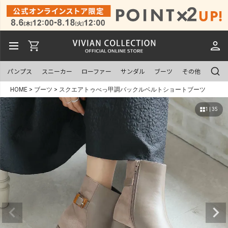
パンプス
スニーカー
ローファー
サンダル
ブーツ
その他
HOME
ブーツ
スクエアトゥべっ甲調バックルベルトショートブーツ
1 | 35