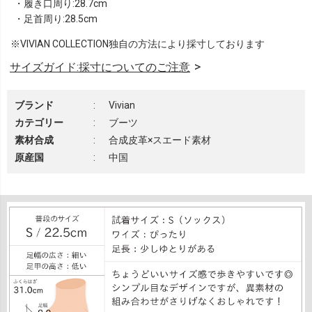
・履き口周り:28.7cm
・足首周り:28.5cm
※VIVIAN COLLECTION独自の方法により採寸しております
サイズガイド:採寸についてのご注意
ブランド
:
Vivian
カテゴリー
:
ブーツ
素材合成
:
合成皮革×スエード素材
原産国
:
中国