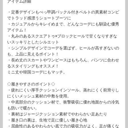
アイテム詳細
・定番デザインもべっ甲調バックル付きベルトの異素材コンビ
でトラッド感漂うショートブーツに
・カジュアルからキレイめまで、どんなコーデにも馴染む優秀
アイテム！
・丸みのあるスクエアトゥ×ブロックヒールで甘くなりすぎな
いスッキリとしたシルエット
・シンプルデザインでコーデを選ばず、ヒールが高すぎないの
も、上品に見えるポイント！
・長め丈のスカートやワンピースはもちろん、パンツに合わせ
るスタイリングもオススメ！
ミニ丈や韓国コーデにもマッチ。
◇履きやすさのポイント◇
・疲れにくい厚手クッションインソール。蒸れにくく前滑りし
にくいメッシュ素材の中敷を使用。
・中底部分のクッション材で、衝撃吸収に優れ地面からの冷気
も防いで暖かい。
・裏材はジャージクッション素材でやわらかい足あたり
・履き口の裏は、生地で足に優しい履き心地
・屈曲性のあるやわらかい底で力の吸収力がよく、足が痛くな