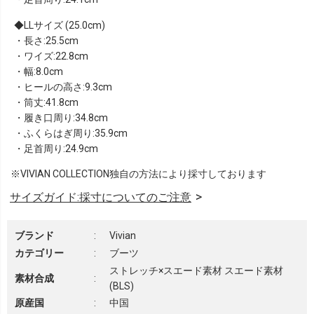
LLサイズ (25.0cm)
・長さ:25.5cm
・ワイズ:22.8cm
・幅:8.0cm
・ヒールの高さ:9.3cm
・筒丈:41.8cm
・履き口周り:34.8cm
・ふくらはぎ周り:35.9cm
・足首周り:24.9cm
※VIVIAN COLLECTION独自の方法により採寸しております
サイズガイド:採寸についてのご注意
ブランド
:
Vivian
カテゴリー
:
ブーツ
ストレッチ×スエード素材 スエード素材
素材合成
:
(BLS)
原産国
:
中国