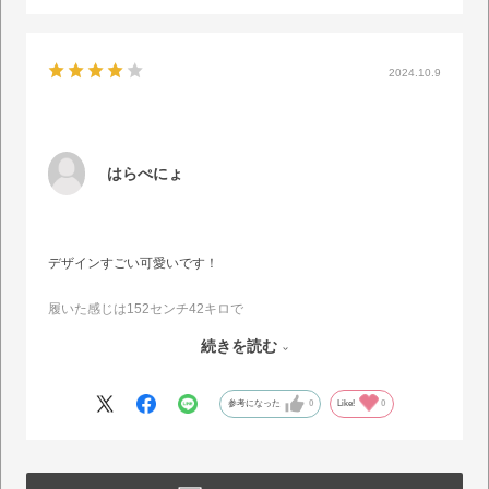
2024.10.9
はらぺにょ
デザインすごい可愛いです！
履いた感じは152センチ42キロで
丈は写真通り膝下で筒幅？足周りは緩めです?
続きを読む
ズリ落ちては来ませんが！！クッションは薄めのスポンジという感
じで軽くフワッとする感覚です。
参考になった
0
Like!
0