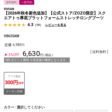
送料無料
一部予約
VIVIAN
【2026年秋冬新色追加】【公式ストア/ZOZO限定】スク
エアトゥ厚底プラットフォームストレッチロングブーツ
4.3
（19）
レビューを見る
V8630AW
定価
6,980
6,630
送料無料
5%OFF
税込
121
ポイント獲得 ※発送後の獲得となります。
アプリ限定
300円
OFF
クーポン詳細
カラー
選択してください