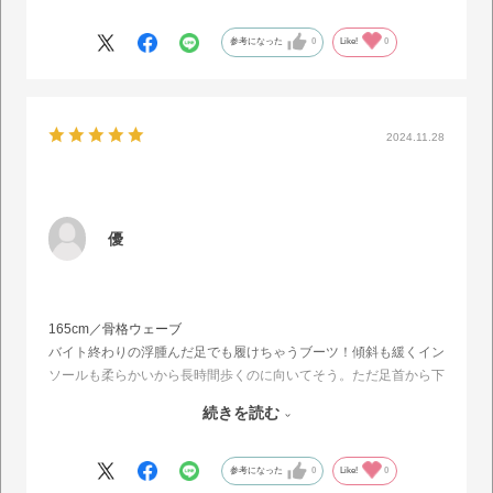
度か履いてみたところ、クッション性もありますが、長時間歩くの
はしんどかったので中敷気を入れたところ足の裏は良いのですが、
参考になった
0
Like!
0
今度はきつくなってしまい、つま先を少し曲げた状態になってしま
いました…
なので今回は1つサイズをあげて購入してみます！
2024.11.28
優
165cm／骨格ウェーブ
バイト終わりの浮腫んだ足でも履けちゃうブーツ！傾斜も緩くイン
ソールも柔らかいから長時間歩くのに向いてそう。ただ足首から下
の部分が硬いから着脱する時にちょっと苦戦するし、ストッキング
続きを読む
だけだとかかと痛めちゃうかも。でも形は可愛いししっかり盛れる
からライブに履いてきます！
参考になった
0
Like!
0