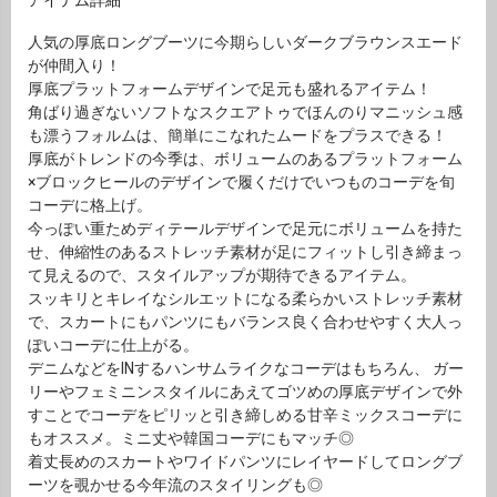
人気の厚底ロングブーツに今期らしいダークブラウンスエード
が仲間入り！
厚底プラットフォームデザインで足元も盛れるアイテム！
角ばり過ぎないソフトなスクエアトゥでほんのりマニッシュ感
も漂うフォルムは、簡単にこなれたムードをプラスできる！
厚底がトレンドの今季は、ボリュームのあるプラットフォーム
×ブロックヒールのデザインで履くだけでいつものコーデを旬
コーデに格上げ。
今っぽい重ためディテールデザインで足元にボリュームを持た
せ、伸縮性のあるストレッチ素材が足にフィットし引き締まっ
て見えるので、スタイルアップが期待できるアイテム。
スッキリとキレイなシルエットになる柔らかいストレッチ素材
で、スカートにもパンツにもバランス良く合わせやすく大人っ
ぽいコーデに仕上がる。
デニムなどをINするハンサムライクなコーデはもちろん、 ガー
リーやフェミニンスタイルにあえてゴツめの厚底デザインで外
すことでコーデをピリッと引き締しめる甘辛ミックスコーデに
もオススメ。ミニ丈や韓国コーデにもマッチ◎
着丈長めのスカートやワイドパンツにレイヤードしてロングブ
ーツを覗かせる今年流のスタイリングも◎