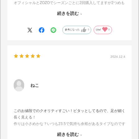
オフィシャルとZOZOでシーズンごとに2回購入してますが2つめも
いま接着剤で補修しながらはいてますｗ
続きを読む
でも本当にここのが1番履き心地もよくて可愛いとおもっているの
で補修追いつかなくなったら買います
参考になった
0
Like!
0
2024.12.4
ねこ
このお値段でのクオリティすごい！ピタッとしてるので、足が細く
長く見える！
作りは小さめかな？いつも23.5で気持ち余裕があるタイプなのです
が、Mでピッタリ。靴下を履かないと小指の横が痛いかも…
続きを読む
ディズニーでも平気だったというクチコミを見て購入しました。何