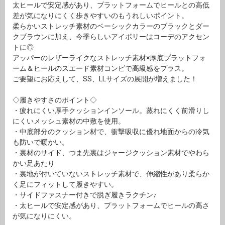
太ヒールで安定感があり、プラットフォームでヒールとの高低
差が気になりにくく歩きやすいのもうれしいポイント。
柔らかいストレッチ素材のベーシックカラーのブラックとダー
クブラウンに加え、今季らしいアイボリーはコーデのアクセン
トに◎
アッパーのレザーライクなストレッチ素材×厚底プラットフォ
ーム＆ヒールのスエード素材コンビで高級感をプラス。
ご要望にお応えして、SS、LLサイズの展開が増えました！
◇履きやすさのポイント◇
・疲れにくい厚手クッションインソール。蒸れにくく前滑りし
にくいメッシュ素材の中敷を使用。
・中底部分のクッション材で、衝撃吸収に優れ地面からの冷気
も防いで暖かい。
・裏材のサイド、つま先裏はジャージクッション素材でやわら
かい足あたり
・裏地が付いていないストレッチ素材で、伸縮性があり柔らか
く足にフィットして履きやすい。
・サイドファスナー付きで脱ぎ履きラクチン♪
・太ヒールで安定感があり、プラットフォームでヒールの高さ
が気になりにくい。