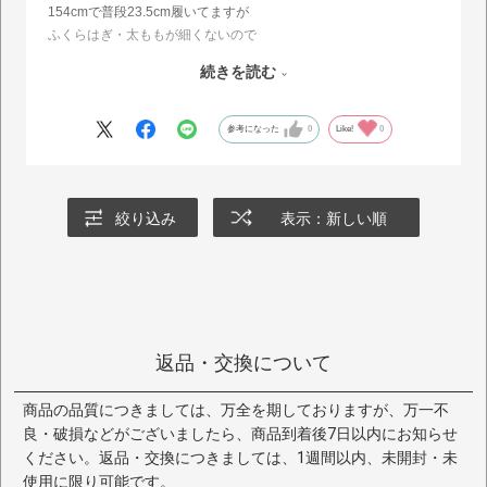
154cmで普段23.5cm履いてますが
ふくらはぎ・太ももが細くないので
Lサイズを購入しました。
続きを読む
ブーツだからかサイズは丁度良かったです
身長が低いので膝少し掛かるくらいの所
参考になった
0
Like!
0
までの長さがありました。
試着ができないので低身長の人なら
もしかしたら長さはMサイズの方が
絞り込み
表示：新しい順
良かったかもしれません
返品・交換について
商品の品質につきましては、万全を期しておりますが、万一不
良・破損などがございましたら、商品到着後7日以内にお知らせ
ください。返品・交換につきましては、1週間以内、未開封・未
使用に限り可能です。