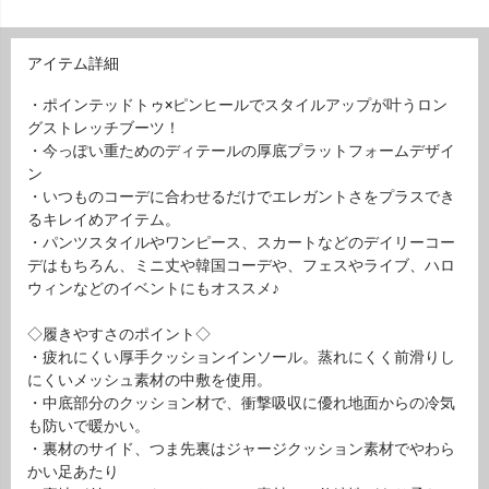
アイテム詳細
・ポインテッドトゥ×ピンヒールでスタイルアップが叶うロン
グストレッチブーツ！
・今っぽい重ためのディテールの厚底プラットフォームデザイ
ン
・いつものコーデに合わせるだけでエレガントさをプラスでき
るキレイめアイテム。
・パンツスタイルやワンピース、スカートなどのデイリーコー
デはもちろん、ミニ丈や韓国コーデや、フェスやライブ、ハロ
ウィンなどのイベントにもオススメ♪
◇履きやすさのポイント◇
・疲れにくい厚手クッションインソール。蒸れにくく前滑りし
にくいメッシュ素材の中敷を使用。
・中底部分のクッション材で、衝撃吸収に優れ地面からの冷気
も防いで暖かい。
・裏材のサイド、つま先裏はジャージクッション素材でやわら
かい足あたり