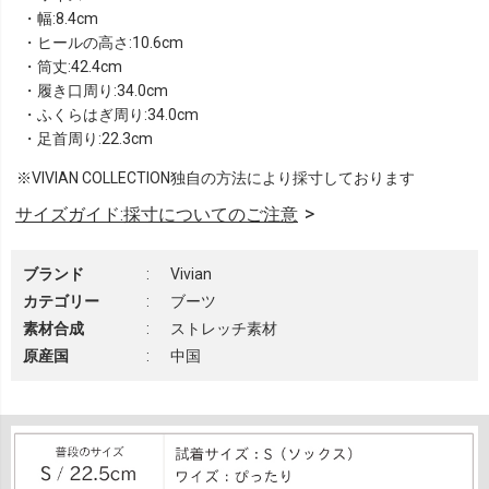
・幅:8.4cm
・ヒールの高さ:10.6cm
・筒丈:42.4cm
・履き口周り:34.0cm
・ふくらはぎ周り:34.0cm
・足首周り:22.3cm
※VIVIAN COLLECTION独自の方法により採寸しております
サイズガイド:採寸についてのご注意
ブランド
:
Vivian
カテゴリー
:
ブーツ
素材合成
:
ストレッチ素材
原産国
:
中国