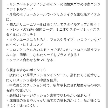
・リングベルトデザインがポイントの個性派ゴツめ厚底エンジ
ニアミドルブーツ
・厚底のボリュームソールでハンサムライクな主役級アイテム
に。
・旬のボリュームソールは履くだけでスタイルアップが叶う！
・トレンドのY2Kや韓国コーデ、ミニ丈やスポーツミックスス
タイルにもマッチ！
・タウンユースはもちろん、フェスやライブ、ハロウィンなど
のイベントにもオススメ
・コロンとした丸みのあるトゥでほんのりレトロさも漂うフォ
ルムは、簡単にこなれたムードをプラスできる！
・ソックス合わせもサマになる！
◇履きやすさのポイント◇
・疲れにくい厚手クッションインソール。蒸れにくく前滑りし
にくいメッシュ素材の中敷を使用。
・中底部分のクッション材で、衝撃吸収に優れ地面からの冷気
も防いで暖かい。
・裏材はジャージクッション素材でやわらかい足あたり
・屈曲性のあるやわらかい底で力の吸収力がよく、足が痛くな
りにくく疲れにくい。