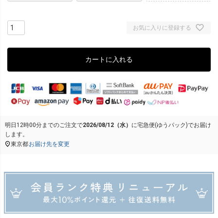
お気に入りに登録する
カートに入れる
明日
12時00分
までのご注文で
2026/08/12（水）
に
宅急便(ゆうパック)
でお届け
します。
東京都
お届け先を変更