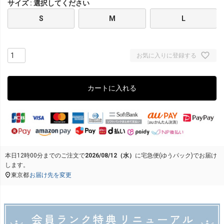
サイズ
選択してください
S
M
L
お気に入りに登録する
カートに入れる
本日
12時00分
までのご注文で
2026/08/12（水）
に
宅急便(ゆうパック)
でお届け
します。
東京都
お届け先を変更