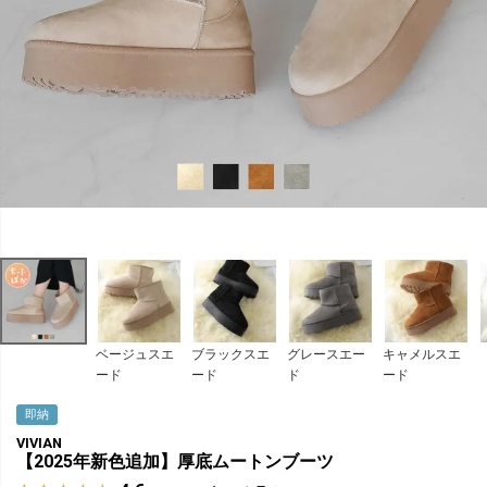
ベージュスエ
ブラックスエ
グレースエー
キャメルスエ
ード
ード
ド
ード
即納
VIVIAN
【2025年新色追加】厚底ムートンブーツ