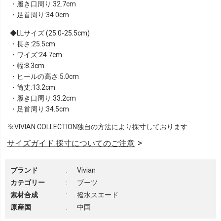
・履き口周り:32.7cm
・足首周り:34.0cm
LLサイズ (25.0-25.5cm)
・長さ:25.5cm
・ワイズ:24.7cm
・幅:8.3cm
・ヒールの高さ:5.0cm
・筒丈:13.2cm
・履き口周り:33.2cm
・足首周り:34.5cm
※VIVIAN COLLECTION独自の方法により採寸しております
サイズガイド:採寸についてのご注意
ブランド
:
Vivian
カテゴリー
:
ブーツ
素材合成
:
撥水スエード
原産国
:
中国