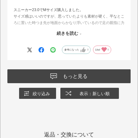
スニーカー23.0でMサイズ購入しました。
サイズ感はいいのですが、思っていたよりも素材が硬く、平なとこ
ろに置いた時つま先が地面からかなり浮いているので足の親指に力
が入りにくく歩きづらいというか立ちづらいです。
続きを読む
それと、内側の縫い目？に肌にあたると痛い部分があり短い靴下で
長時間は難しそうな印象。
カラーはダークブラウンにしましたがとても良い色でした。
参考になった
0
Like!
0
もっと見る
絞り込み
表示：新しい順
返品・交換について