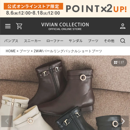
パンプス
スニーカー
ローファー
サンダル
ブーツ
その他
HOME
ブーツ
2WAYパールリングバックルショートブーツ
1 | 27