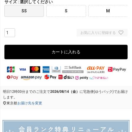
サイズ
選択してください
SS
S
M
お気に入りに登録する
カートに入れる
明日
12時00分
までのご注文で
2026/08/14（金）
に
宅急便(ゆうパック)
でお届け
します。
東京都
お届け先を変更