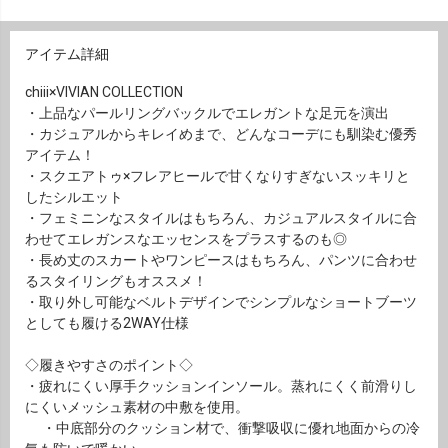
アイテム詳細
chiii×VIVIAN COLLECTION
・上品なパールリングバックルでエレガントな足元を演出
・カジュアルからキレイめまで、どんなコーデにも馴染む優秀
アイテム！
・スクエアトゥ×フレアヒールで甘くなりすぎないスッキリと
したシルエット
・フェミニンなスタイルはもちろん、カジュアルスタイルに合
わせてエレガンスなエッセンスをプラスするのも◎
・長め丈のスカートやワンピースはもちろん、パンツに合わせ
るスタイリングもオススメ！
・取り外し可能なベルトデザインでシンプルなショートブーツ
としても履ける2WAY仕様
◇履きやすさのポイント◇
・疲れにくい厚手クッションインソール。蒸れにくく前滑りし
にくいメッシュ素材の中敷を使用。
・中底部分のクッション材で、衝撃吸収に優れ地面からの冷