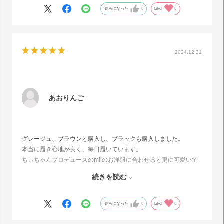
どとても満足しています。
参考になった
0
Like!
0
普段22.5cmで、スニーカーだと23.0cmもはきますし、ストッキン
グ着用のパンプスだと22.0cmも選ぶ足ですが、Sでぴったりです。
Mでもゆったりはけていいかな？と思うので次買うならMにしよう
か迷い中です。
2024.12.21
あおりんご
グレージュ、ブラウンと購入し、ブラックも購入しました。
本当に履き心地が良く、毎日履いています。
ちぃちゃんプロデュースのmilのお洋服に合わせると更に可愛いで
す！
続きを読む
シンプルに履きたい時はベルトを外せるので、どんなスタイルにも
合います。
来年もブーツを出してくれたらいいなと期待をしています！
参考になった
0
Like!
0
メンテナンスをしながら大切に履かせて頂きます。