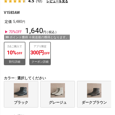
4.5
（12）
レビューを見る
V1583AW
定価
5,480
1,640
70%OFF
税込
30
ポイント獲得 ※発送後の獲得となります。
2点ご購入で
アプリ限定
10%
300円
OFF
OFF
割引詳細
クーポン詳細
カラー
選択してください
ブラック
グレージュ
ダークブラウン