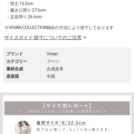
・筒丈:15.0cm
・履き口周り:27.6cm
・足首周り:26.6cm
※VIVIAN COLLECTION独自の方法により採寸しております
サイズガイド:採寸についてのご注意
ブランド
:
Vivian
カテゴリー
:
ブーツ
素材合成
:
合成皮革
原産国
:
中国