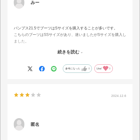
みー
パンプス21.5でブーツはSサイズを購入することが多いです。
こちらのブーツはSSサイズがあり、迷いましたがSサイズを購入し
ました。
幅広の足のためタイツだとぴったり、靴下だと少しだけキツいか
続きを読む
な？という感じなので、Mでも良かったかもしれません。
足首も少し窮屈感があります。
おそらくふかふかのソールのおかげで、ワンサイズ上げたほうがぴ
参考になった
0
Like!
0
ったり履けるのかなと思いました。
ふかふかソールで履き心地はとても良いです。
2024.12.6
匿名