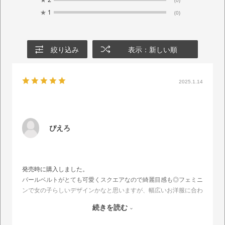
★
1
(0)
絞り込み
表示：新しい順
2025.1.14
ぴえろ
発売時に購入しました。
パールベルトがとても可愛くスクエアなので綺麗目感も◎フェミニ
ンで女の子らしいデザインかなと思いますが、幅広いお洋服に合わ
せやすいです。パールベルトを外すともう少しカジュアルにもなる
続きを読む
ので、嬉しいです。
ふかふかのソール、歩きやすいローヒール、足あたりのいい素材な