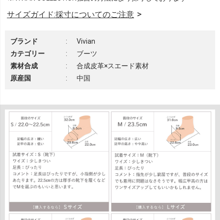
サイズガイド:採寸についてのご注意
ブランド
:
Vivian
カテゴリー
:
ブーツ
素材合成
:
合成皮革×スエード素材
原産国
:
中国