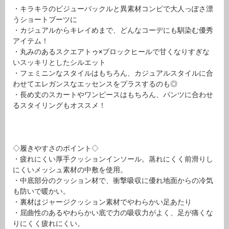
・キラキラのビジューバックルと異素材コンビで大人っぽさ漂
うショートブーツに
・カジュアルからキレイめまで、どんなコーデにも馴染む優秀
アイテム！
・丸みのあるスクエアトゥ×ブロックヒールで甘くなりすぎな
いスッキリとしたシルエット
・フェミニンなスタイルはもちろん、カジュアルスタイルに合
わせてエレガンスなエッセンスをプラスするのも◎
・長め丈のスカートやワンピースはもちろん、パンツに合わせ
るスタイリングもオススメ！
◇履きやすさのポイント◇
・疲れにくい厚手クッションインソール。蒸れにくく前滑りし
にくいメッシュ素材の中敷を使用。
・中底部分のクッション材で、衝撃吸収に優れ地面からの冷気
も防いで暖かい。
・裏材はジャージクッション素材でやわらかい足あたり
・屈曲性のあるやわらかい底で力の吸収力がよく、足が痛くな
りにくく疲れにくい。