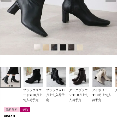
ブラックスエ
ブラック★10
ダークブラウ
アイボリー
ード★10月上
月上旬入荷予
ン★10月上旬
★10月上旬入
旬入荷予定
定
入荷予定
荷予定
送料無料
予約
VIVIAN