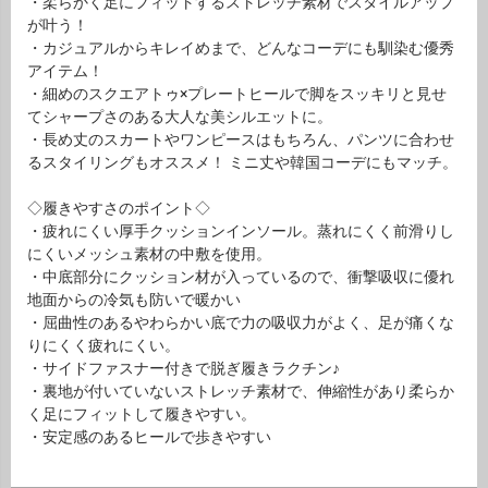
・柔らかく足にフィットするストレッチ素材でスタイルアップ
が叶う！
・カジュアルからキレイめまで、どんなコーデにも馴染む優秀
アイテム！
・細めのスクエアトゥ×プレートヒールで脚をスッキリと見せ
てシャープさのある大人な美シルエットに。
・長め丈のスカートやワンピースはもちろん、パンツに合わせ
るスタイリングもオススメ！ ミニ丈や韓国コーデにもマッチ。
◇履きやすさのポイント◇
・疲れにくい厚手クッションインソール。蒸れにくく前滑りし
にくいメッシュ素材の中敷を使用。
・中底部分にクッション材が入っているので、衝撃吸収に優れ
地面からの冷気も防いで暖かい
・屈曲性のあるやわらかい底で力の吸収力がよく、足が痛くな
りにくく疲れにくい。
・サイドファスナー付きで脱ぎ履きラクチン♪
・裏地が付いていないストレッチ素材で、伸縮性があり柔らか
く足にフィットして履きやすい。
・安定感のあるヒールで歩きやすい