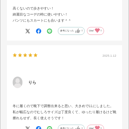
高くないので歩きやすい！
綺麗目なコーデの時に使いやすい！
パンツにもスカートにも合います＾＾
参考になった
0
Like!
0
2025.1.12
りら
冬に履くので靴下で調整出来ると思い、大きめでLLにしました。
私が幅広なのでむしろサイズは丁度良くて、ゆったり履けるけど靴
擦れもせず、長く使えそうです！
参考になった
0
Like!
0