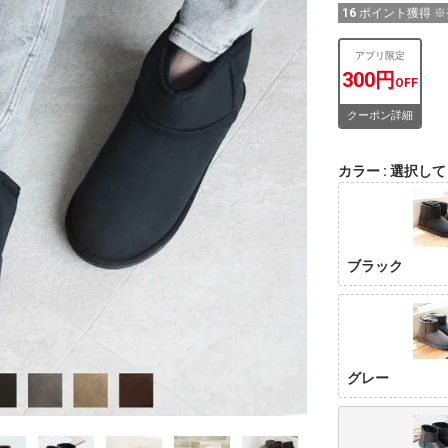
16
ポイント獲得 
アプリ限定
300円
OFF
クーポン詳細
カラー
選択して
ブラック
グレー