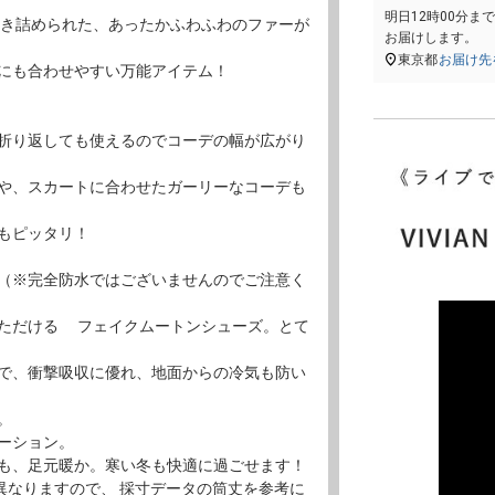
明日
12時00分
ま
敷き詰められた、あったかふわふわのファーが
お届けします。
東京都
お届け先
にも合わせやすい万能アイテム！
折り返しても使えるのでコーデの幅が広がり
や、スカートに合わせたガーリーなコーデも
もピッタリ！
（※完全防水ではございませんのでご注意く
ただける フェイクムートンシューズ。とて
で、衝撃吸収に優れ、地面からの冷気も防い
。
ーション。
も、足元暖か。寒い冬も快適に過ごせます！
異なりますので、 採寸データの筒丈を参考に