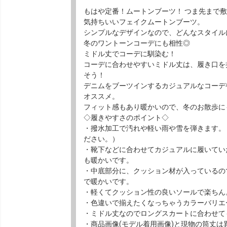
もはや定番！ムートンブーツ！ つま先まで
気持ちいいフェイクムートンブーツ。
シンプルなデザインなので、どんなスタイル
冬のワントーンコーデにも相性◎
ミドル丈でコーデに馴染む！
コーデに合わせやすいミドル丈は、履き口を
そう！
デニムをブーツインするカジュアルなコーデ
オススメ。
フィット感もあり暖かいので、冬のお散歩に
◇履きやすさのポイント◇
・撥水加工で汚れや軽い雨や雪を弾きます。
ださい。）
・靴下などに合わせてカジュアルに履いてい
も暖かいです。
・中底部分に、クッション材が入っているの
で暖かいです。
・軽くてクッション性の良いソールで楽ちん
・色違いで揃えたくなっちゃうカラーバリエ
・ミドル丈なのでロングスカートに合わせて
・商品画像(モデル着用画像)と現物の筒丈は