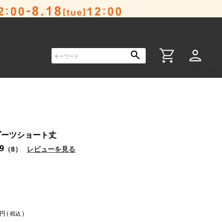
ゲスト 様
ブーツショート丈
.9
（8）
レビューを見る
税込