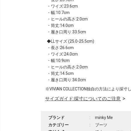
・ワイズ:23.6cm
・幅:10.7cm
・ヒールの高さ:2.0cm
・筒丈:14.0cm
・履き口周り:33.5cm
LLサイズ (25.0-25.5cm)
・長さ:26.6cm
・ワイズ:24.0cm
・幅:10.9cm
・ヒールの高さ:2.0cm
・筒丈:14.5cm
・履き口周り:34.0cm
※VIVIAN COLLECTION独自の方法により採
サイズガイド:採寸についてのご注意
ブランド
:
minky Me
カテゴリー
:
ブーツ