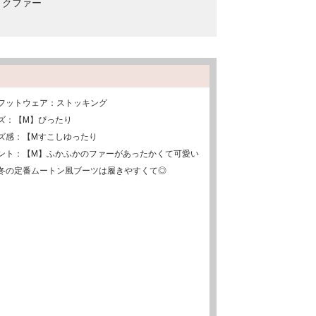
イクファー
フットウェア：ストッキング
ズ：【M】ぴったり
ズ感：【Mすこしゆったり
ント：【M】ふかふかのファーがあったかくて可愛い
冬の定番ムートン風ブーツは履きやすくて◎