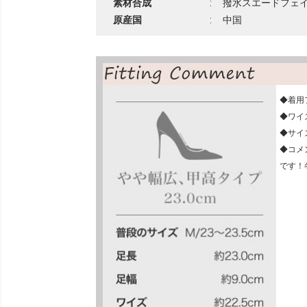
素材合成
:
撥水スエードフェ
原産国
:
中国
◆着用
◆ワイ
◆サイ
◆コメ
です！