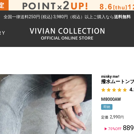
全国一律送料250円 (税込) 3,980円（税込）以上ご購入なら
送料無料
RY
検索
minky me!
撥水ムートン
4
M8000AW
即納
2,990
定価
889
70%OFF