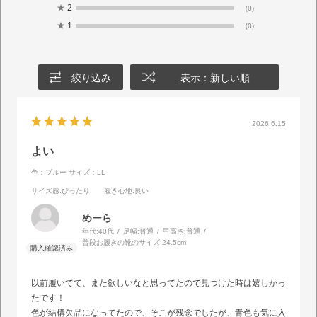
★
2
(0)
★
1
(0)
絞り込み
表示：新しい順
2026.6.15
よい
色：ブルー
サイズ：LL
サイズ感
:ぴったり
履き心地
:良い
めーら
年代:
40代
足幅:
普通
甲高さ:
普通
普段お履きの靴のサイズ:
24.5cm
以前履いてて、また欲しいなと思ってたので見つけた時は嬉しかっ
たです！
色が結構欠品になってたので、そこが残念でしたが、青色も気に入