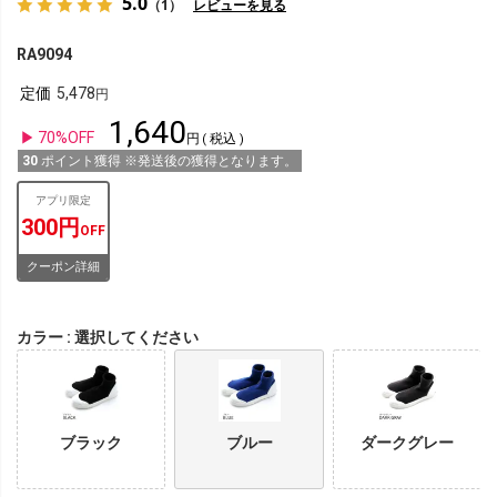
5.0
（1）
レビューを見る
RA9094
定価
5,478
1,640
70%OFF
税込
30
ポイント獲得 ※発送後の獲得となります。
アプリ限定
300円
OFF
クーポン詳細
カラー
選択してください
ブラック
ブルー
ダークグレー