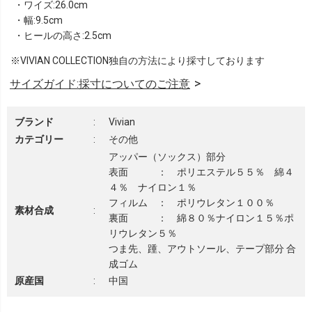
・ワイズ:26.0cm
・幅:9.5cm
・ヒールの高さ:2.5cm
※VIVIAN COLLECTION独自の方法により採寸しております
サイズガイド:採寸についてのご注意
ブランド
:
Vivian
カテゴリー
:
その他
アッパー（ソックス）部分
表面 ： ポリエステル５５％ 綿４
４％ ナイロン１％
フィルム ： ポリウレタン１００％
素材合成
:
裏面 ： 綿８０％ナイロン１５％ポ
リウレタン５％
つま先、踵、アウトソール、テープ部分 合
成ゴム
原産国
:
中国