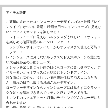
アイテム詳細
ご要望の多かったコインローファーデザインの防水仕様『レイ
ンタイプ』がついに登場！ 晴雨兼用のレインシューズに見えな
いルックスでオシャレを楽しめる！
・レインシューズに見えないルックスがうれしい！！オシャレ
を楽しめる晴雨兼用のレインローファー！
・シンプルデザインでデイリーからオフィスまで使える万能ロ
ーファー！
レインシューズに見えないルックスでお天気やシーンを選ばな
い大活躍必至の万能シューズ。
オシャレを楽しみづらい雨の日にもコーデに合わせやすく、デ
イリー使いからオフィスにも馴染むトレンドデザイン。
急な雨にも安心な、うれしい晴雨兼用仕様で雨の日はもちろ
ん、晴れの日でも履ける洗練されたデザイン。
ローファーデザインならレインシューズには見えずにクラシッ
クな足元を演出できるのでキチンと感もプラスできる。
トレンドのスクエアトゥと細身のデザインでどんなコーデにも
合わせやすい！
雨の日の靴選びにお困りの方にもオススメ★