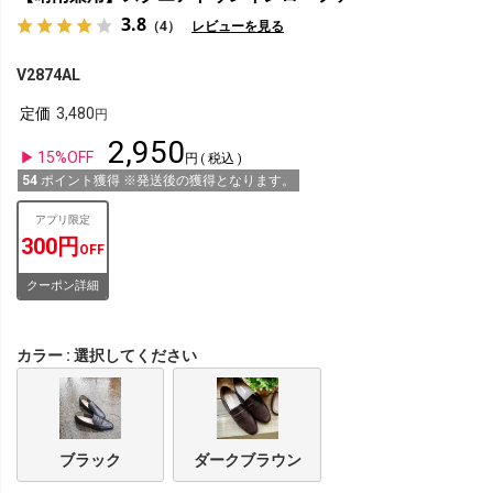
3.8
（4）
レビューを見る
V2874AL
定価
3,480
2,950
15%OFF
税込
54
ポイント獲得 ※発送後の獲得となります。
アプリ限定
300円
OFF
クーポン詳細
カラー
選択してください
ブラック
ダークブラウン