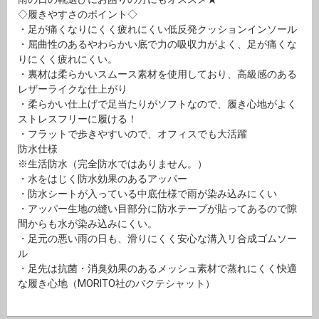
◇履きやすさのポイント◇
・足が痛くなりにくく疲れにくい低反発クッションインソール
・屈曲性のあるやわらかい底で力の吸収力がよく、足が痛くな
りにくく疲れにくい。
・裏材は柔らかいスムース素材を使用しており、高級感のある
レザーライクな仕上がり
・柔らかい仕上げで足当たりがソフトなので、履き心地がよく
ストレスフリーに履ける！
・フラットで歩きやすいので、オフィスでも大活躍
防水仕様
※生活防水（完全防水ではありません。）
・水をはじく防水効果のあるアッパー
・防水シートが入っている中底仕様で雨が染み込みにくい
・アッパー生地の縫い目部分に防水テープが貼ってあるので隙
間からも水が染み込みにくい。
・足元の悪い雨の日も、滑りにくく安心な溝入リ合成ゴムソー
ル
・足先は抗菌・消臭効果のあるメッシュ素材で蒸れにくく快適
な履き心地（MORITO社のバクテシャット）