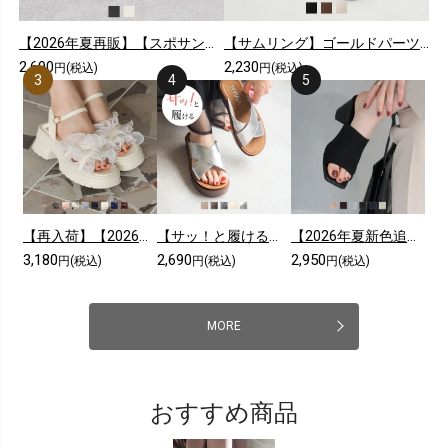
【2026年夏再販】【スポサン】やわらかソールレースアップスニーカーサンダル
【サムリング】ゴールドパーツカジュアルコンフォートトングサンダル
2,690
2,230
円(税込)
円(税込)
【再入荷】【2026年夏新色追加】シアークロスフリル厚底ストラップサンダル
【サッ！と履ける】【2026年夏新色追加】厚底コンフォートクロスサンダル
【2026年夏新色追加】スクエアトゥニットミュールサンダル
3,180
2,690
2,950
円(税込)
円(税込)
円(税込)
MORE
おすすめ商品