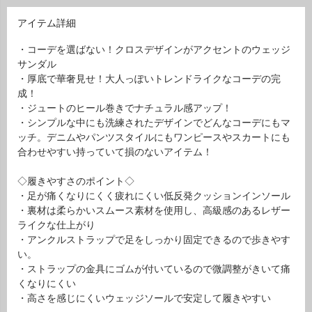
アイテム詳細
・コーデを選ばない！クロスデザインがアクセントのウェッジ
サンダル
・厚底で華奢見せ！大人っぽいトレンドライクなコーデの完
成！
・ジュートのヒール巻きでナチュラル感アップ！
・シンプルな中にも洗練されたデザインでどんなコーデにもマ
ッチ。デニムやパンツスタイルにもワンピースやスカートにも
合わせやすい持っていて損のないアイテム！
◇履きやすさのポイント◇
・足が痛くなりにくく疲れにくい低反発クッションインソール
・裏材は柔らかいスムース素材を使用し、高級感のあるレザー
ライクな仕上がり
・アンクルストラップで足をしっかり固定できるので歩きやす
い。
・ストラップの金具にゴムが付いているので微調整がきいて痛
くなりにくい
・高さを感じにくいウェッジソールで安定して履きやすい