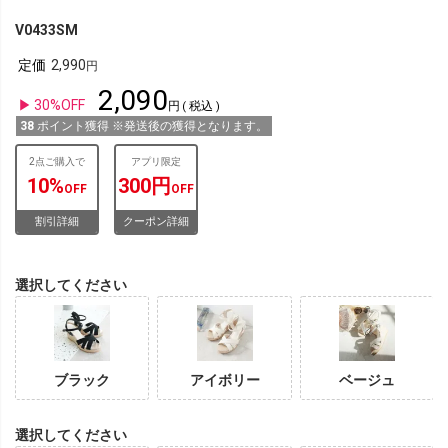
V0433SM
定価
2,990
2,090
30%OFF
税込
38
ポイント獲得 ※発送後の獲得となります。
2点ご購入で
アプリ限定
10%
300円
OFF
OFF
割引詳細
クーポン詳細
選択してください
ブラック
アイボリー
ベージュ
選択してください