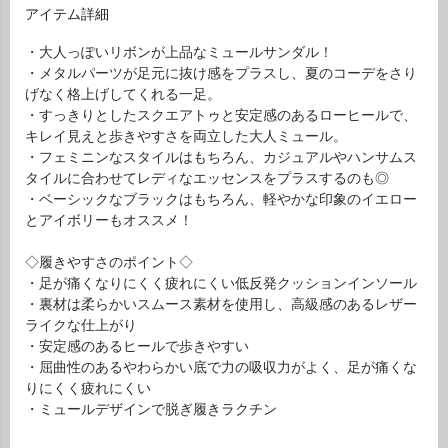
アイテム詳細
・大人っぽいリボンが上品なミュールサンダル！
・メタルパーツが足元に抜け感をプラスし、夏のコーデをさり
げなく格上げしてくれる一足。
・すっきりとしたスクエアトゥと安定感のあるローヒールで、
キレイ見えと歩きやすさを両立した大人ミュール。
・フェミニンなスタイルはもちろん、カジュアルやハンサムス
タイルに合わせてレディなエッセンスをプラスするのも◎
・ベーシックなブラックはもちろん、軽やかな印象のイエロー
とアイボリーもオススメ！
◇履きやすさのポイント◇
・足が痛くなりにくく疲れにくい低反発クッションインソール
・裏材は柔らかいスムース素材を使用し、高級感のあるレザー
ライクな仕上がり
・安定感のあるヒールで歩きやすい
・屈曲性のあるやわらかい底で力の吸収力がよく、足が痛くな
りにくく疲れにくい
・ミュールデザインで脱ぎ履きラクチン