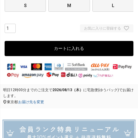
S
M
L
お気に入りに登録する
カートに入れる
明日
12時00分
までのご注文で
2026/08/13（木）
に
宅急便(ゆうパック)
でお届け
します。
東京都
お届け先を変更