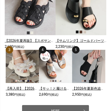
【2026年夏再販】【スポサン】やわらかソールレースアップスニーカーサンダル
【サムリング】ゴールドパーツカジュアルコンフォートトングサンダル
2,690
2,230
円(税込)
円(税込)
【再入荷】【2026年夏新色追加】シアークロスフリル厚底ストラップサンダル
【サッ！と履ける】【2026年夏新色追加】厚底コンフォートクロスサンダル
【2026年夏新色追加】スクエアトゥニットミュールサンダル
3,380
2,690
2,950
円(税込)
円(税込)
円(税込)
MORE