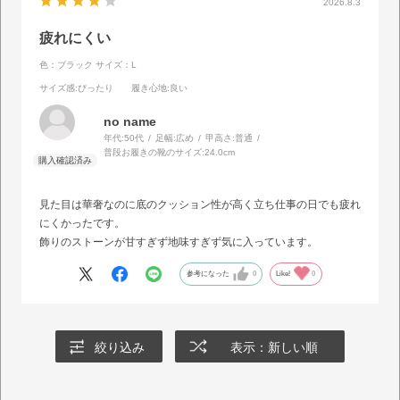
2026.8.3
疲れにくい
色：ブラック
サイズ：L
サイズ感
:ぴったり
履き心地
:良い
no name
年代:
50代
足幅:
広め
甲高さ:
普通
普段お履きの靴のサイズ:
24.0cm
見た目は華奢なのに底のクッション性が高く立ち仕事の日でも疲れ
にくかったです。
飾りのストーンが甘すぎず地味すぎず気に入っています。
参考になった
0
Like!
0
絞り込み
表示：新しい順