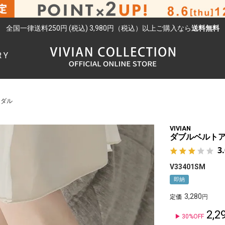
全国一律送料250円 (税込) 3,980円（税込）以上ご購入なら
送料無料
RY
検索
ンダル
VIVIAN
ダブルベルト
3
V33401SM
即納
3,280
定価
2,2
30%OFF