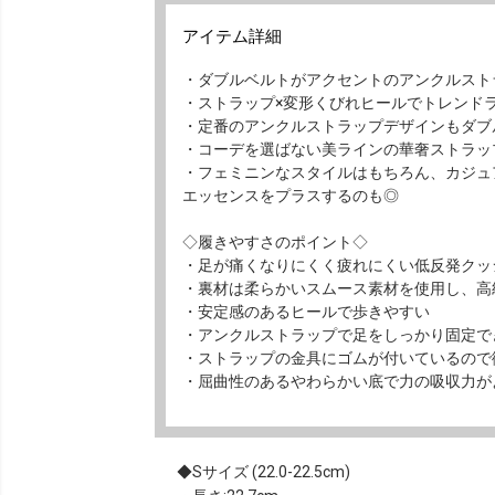
アイテム詳細
・ダブルベルトがアクセントのアンクルスト
・ストラップ×変形くびれヒールでトレンド
・定番のアンクルストラップデザインもダブ
・コーデを選ばない美ラインの華奢ストラッ
・フェミニンなスタイルはもちろん、カジュ
エッセンスをプラスするのも◎
◇履きやすさのポイント◇
・足が痛くなりにくく疲れにくい低反発クッ
・裏材は柔らかいスムース素材を使用し、高
・安定感のあるヒールで歩きやすい
・アンクルストラップで足をしっかり固定で
・ストラップの金具にゴムが付いているので
・屈曲性のあるやわらかい底で力の吸収力が
Sサイズ (22.0-22.5cm)