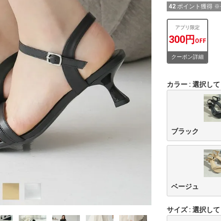
42
ポイント獲得 
アプリ限定
300円
OFF
クーポン詳細
カラー
選択して
ブラック
ベージュ
サイズ
選択して