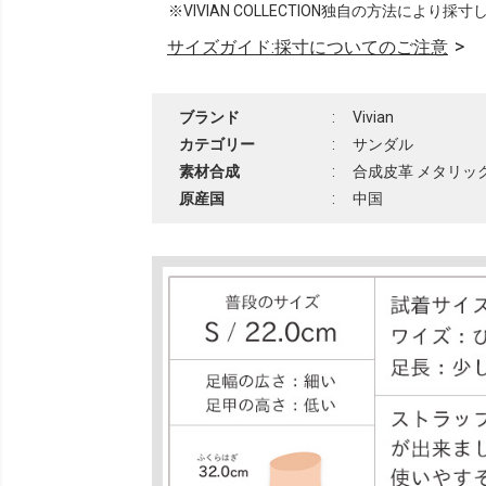
※VIVIAN COLLECTION独自の方法により採
サイズガイド:採寸についてのご注意
ブランド
:
Vivian
カテゴリー
:
サンダル
素材合成
:
合成皮革 メタリック
原産国
:
中国