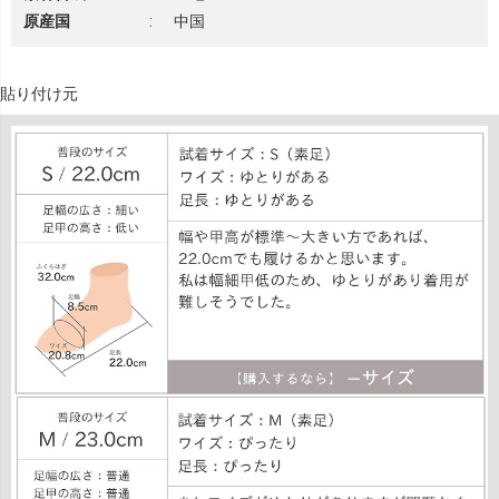
原産国
:
中国
貼り付け元