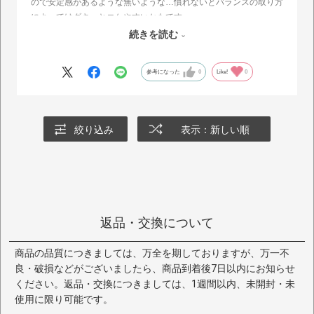
ので安定感があるような無いような…慣れないとバランスの取り方
によってはグキッとコケやすいかもです
でもつま先部分は履きやすくて見た目もステキなので履き慣れたい
続きを読む
と思います
参考になった
0
Like!
0
絞り込み
表示：新しい順
返品・交換について
商品の品質につきましては、万全を期しておりますが、万一不
良・破損などがございましたら、商品到着後7日以内にお知らせ
ください。返品・交換につきましては、1週間以内、未開封・未
使用に限り可能です。