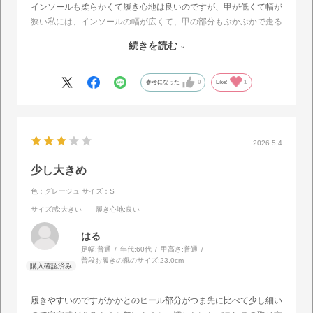
インソールも柔らかくて履き心地は良いのですが、甲が低くて幅が
狭い私には、インソールの幅が広くて、甲の部分もぶかぶかで走る
と飛んで行きそうです。
続きを読む
でも、かわいいので活躍してくれそうです。
幅が広い人、甲の高い人にはおすすめです。
参考になった
0
Like!
1
2026.5.4
少し大きめ
色：グレージュ
サイズ：S
サイズ感
:大きい
履き心地
:良い
はる
足幅:
普通
年代:
60代
甲高さ:
普通
普段お履きの靴のサイズ:
23.0cm
履きやすいのですがかかとのヒール部分がつま先に比べて少し細い