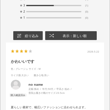
★
3
(1)
★
2
(0)
★
1
(0)
絞り込み
表示：新しい順
2026.5.22
かわいいです
色：グレージュ
サイズ：M
サイズ感
:大きい
履き心地
:良い
no name
足幅:
狭め
年代:
50代
甲高さ:
低め
普段お履きの靴のサイズ:
23.5cm
夏らしい素材で、幅広いファッションに合わせられます。