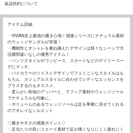
返品特約について
アイテム詳細
・VIVIAN史上最強の履き心地！感激シリーズにナチュラル素材
のウェッジサンダルが登場！
・機能性とオシャレを兼ね備えたデザインは様々なシーンで大
活躍間違いなしの優秀アイテム！
・パンツスタイルやワンピース、スカートなどのデイリーコー
デにマッチ。
・バイカラーのツイストデザインでフェミニンなスタイルはも
ちろん、カジュアルスタイルに合わせてレディなエッセンスを
プラスするのもオススメ。
・柔らかい布地のアッパーと、ラフィア素材のウェッジソール
でナチュラルな印象に。
・ボリュームのあるウェッジソールは足を華奢に見せてくれる
のでキレイなシルエット
◇履きやすさの感激ポイント◇
・足当たりの良いスエード素材で足が痛くなりにくく疲れにく