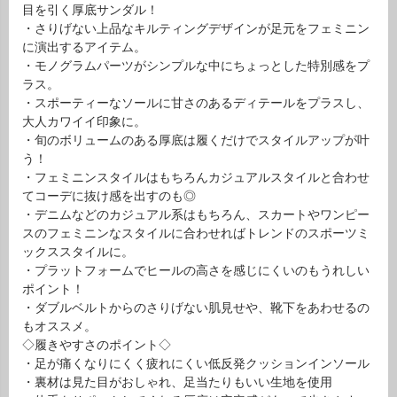
目を引く厚底サンダル！
・さりげない上品なキルティングデザインが足元をフェミニン
に演出するアイテム。
・モノグラムパーツがシンプルな中にちょっとした特別感をプ
ラス。
・スポーティーなソールに甘さのあるディテールをプラスし、
大人カワイイ印象に。
・旬のボリュームのある厚底は履くだけでスタイルアップが叶
う！
・フェミニンスタイルはもちろんカジュアルスタイルと合わせ
てコーデに抜け感を出すのも◎
・デニムなどのカジュアル系はもちろん、スカートやワンピー
スのフェミニンなスタイルに合わせればトレンドのスポーツミ
ックススタイルに。
・プラットフォームでヒールの高さを感じにくいのもうれしい
ポイント！
・ダブルベルトからのさりげない肌見せや、靴下をあわせるの
もオススメ。
◇履きやすさのポイント◇
・足が痛くなりにくく疲れにくい低反発クッションインソール
・裏材は見た目がおしゃれ、足当たりもいい生地を使用