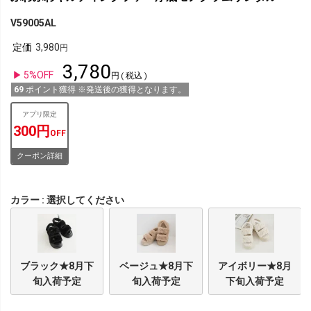
V59005AL
定価
3,980
3,780
5%OFF
税込
69
ポイント獲得 ※発送後の獲得となります。
アプリ限定
300円
OFF
クーポン詳細
カラー
選択してください
ブラック★8月下
ベージュ★8月下
アイボリー★8月
旬入荷予定
旬入荷予定
下旬入荷予定