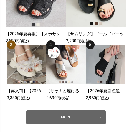
【2026年夏再販】【スポサン】やわらかソールレースアップスニーカーサンダル
【サムリング】ゴールドパーツカジュアルコンフォートトングサンダル
2,690
2,230
円(税込)
円(税込)
【再入荷】【2026年夏新色追加】シアークロスフリル厚底ストラップサンダル
【サッ！と履ける】【2026年夏新色追加】厚底コンフォートクロスサンダル
【2026年夏新色追加】スクエアトゥニットミュールサンダル
3,380
2,690
2,950
円(税込)
円(税込)
円(税込)
MORE