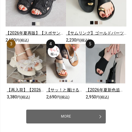
【2026年夏再販】【スポサン】やわらかソールレースアップスニーカーサンダル
【サムリング】ゴールドパーツカジュアルコンフォートトングサンダル
2,690
2,230
円(税込)
円(税込)
【再入荷】【2026年夏新色追加】シアークロスフリル厚底ストラップサンダル
【サッ！と履ける】【2026年夏新色追加】厚底コンフォートクロスサンダル
【2026年夏新色追加】スクエアトゥニットミュールサンダル
3,380
2,690
2,950
円(税込)
円(税込)
円(税込)
MORE