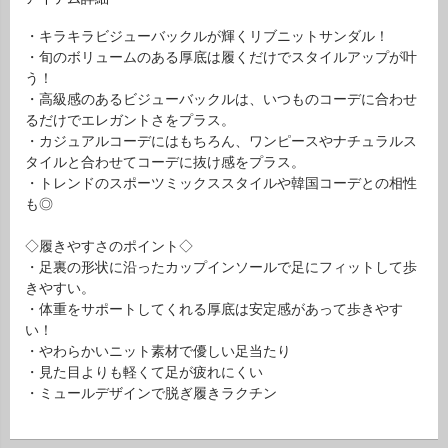
・キラキラビジューバックルが輝くリブニットサンダル！
・旬のボリュームのある厚底は履くだけでスタイルアップが叶
う！
・高級感のあるビジューバックルは、いつものコーデに合わせ
るだけでエレガントさをプラス。
・カジュアルコーデにはもちろん、ワンピースやナチュラルス
タイルと合わせてコーデに抜け感をプラス。
・トレンドのスポーツミックススタイルや韓国コーデとの相性
も◎
◇履きやすさのポイント◇
・足裏の形状に沿ったカップインソールで足にフィットして歩
きやすい。
・体重をサポートしてくれる厚底は安定感があって歩きやす
い！
・やわらかいニット素材で優しい足当たり
・見た目よりも軽くて足が疲れにくい
・ミュールデザインで脱ぎ履きラクチン