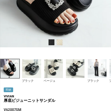
ブラック
ベージュ
ブラック
即納
VIVIAN
厚底ビジューニットサンダル
V62007SM