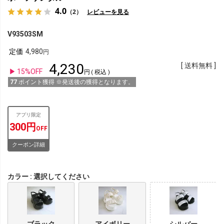
4.0
（2）
レビューを見る
V93503SM
定価
4,980
4,230
送料無料
15%OFF
税込
77
ポイント獲得 ※発送後の獲得となります。
アプリ限定
300円
OFF
クーポン詳細
カラー
選択してください
ブラック
アイボリー
シルバー