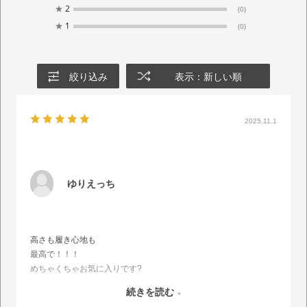
★
2
(0)
★
1
(0)
絞り込み
表示：新しい順
2025.11.1
ゆりえっち
高さも履き心地も
最高で！！！
めちゃくちゃお気に入りです?
しっかりしていて、足も全然疲れなかったので
続きを読む
すごくおすすめです