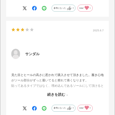
自分のとプレゼントで2足購入しました?
参考になった
0
Like!
1
2025.6.7
サンダル
見た目とヒールの高さに惹かれて購入させて頂きました。履き心地
がソール部分がずっと履いてると擦れて痛くなります。
貼ってあるタイプではなく、埋め込んであるソールにして頂けると
嬉しいです。
続きを読む
あとベルトの裏側も履いてると靴擦れが起こるため裏側に縫い目が
来ないような作りにして欲しいです。
参考になった
0
Like!
0