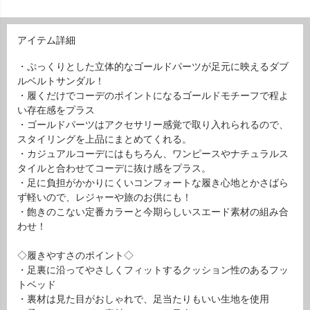
アイテム詳細
・ぷっくりとした立体的なゴールドパーツが足元に映えるダブ
ルベルトサンダル！
・履くだけでコーデのポイントになるゴールドモチーフで程よ
い存在感をプラス
・ゴールドパーツはアクセサリー感覚で取り入れられるので、
スタイリングを上品にまとめてくれる。
・カジュアルコーデにはもちろん、ワンピースやナチュラルス
タイルと合わせてコーデに抜け感をプラス。
・足に負担がかかりにくいコンフォートな履き心地とかさばら
ず軽いので、レジャーや旅のお供にも！
・飽きのこない定番カラーと今期らしいスエード素材の組み合
わせ！
◇履きやすさのポイント◇
・足裏に沿ってやさしくフィットするクッション性のあるフッ
トベッド
・裏材は見た目がおしゃれで、足当たりもいい生地を使用