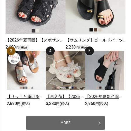
【2026年夏再販】【スポサン】やわらかソールレースアップスニーカーサンダル
【サムリング】ゴールドパーツカジュアルコンフォートトングサンダル
2,690
2,230
円(税込)
円(税込)
【サッ！と履ける】【2026年夏新色追加】厚底コンフォートクロスサンダル
【再入荷】【2026年夏新色追加】シアークロスフリル厚底ストラップサンダル
【2026年夏新色追加】スクエアトゥニットミュールサンダル
2,690
3,380
2,950
円(税込)
円(税込)
円(税込)
MORE