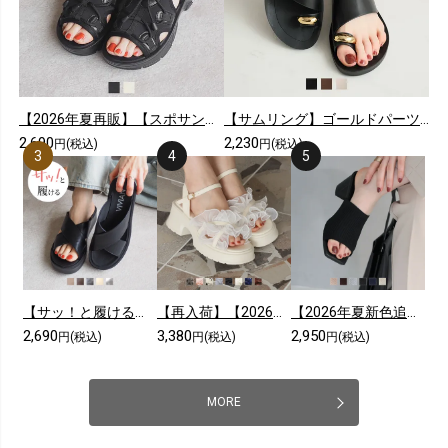
【2026年夏再販】【スポサン】やわらかソールレースアップスニーカーサンダル
【サムリング】ゴールドパーツカジュアルコンフォートトングサンダル
2,690
2,230
円(税込)
円(税込)
【サッ！と履ける】【2026年夏新色追加】厚底コンフォートクロスサンダル
【再入荷】【2026年夏新色追加】シアークロスフリル厚底ストラップサンダル
【2026年夏新色追加】スクエアトゥニットミュールサンダル
2,690
3,380
2,950
円(税込)
円(税込)
円(税込)
MORE