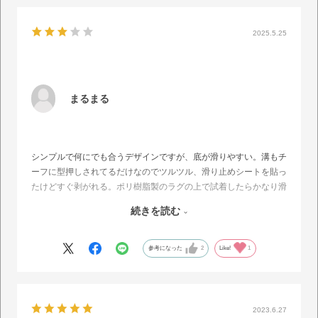
2025.5.25
まるまる
シンプルで何にでも合うデザインですが、底が滑りやすい。溝もチ
ーフに型押しされてるだけなのでツルツル、滑り止めシートを貼っ
たけどすぐ剥がれる。ポリ樹脂製のラグの上で試着したらかなり滑
るので、外でも床素材によっては滑りやすいのではと怖くてまだ履
続きを読む
いてない。サンダルは23?23.5センチのサイズを履いているが、甲
高幅広の外反母趾でMサイズで少しゆとりがあるくらい。大きめな
作りです。
参考になった
2
Like!
1
2023.6.27