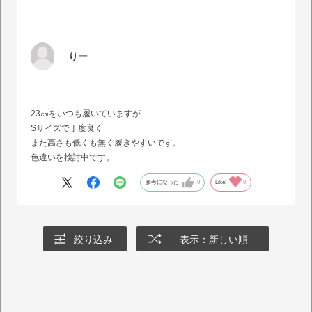
りー
23㎝をいつも履いていますが
Sサイズで丁度良く
また高さも低くも無く履きやすいです。
色違いを検討中です。
参考になった
0
Like!
0
絞り込み
表示：新しい順