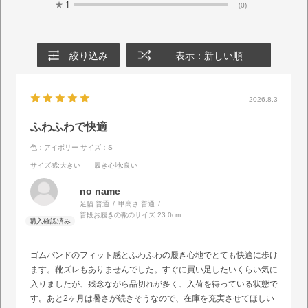
★
1
(0)
絞り込み
表示：新しい順
2026.8.3
ふわふわで快適
色：アイボリー
サイズ：S
サイズ感
:大きい
履き心地
:良い
no name
足幅:
普通
甲高さ:
普通
普段お履きの靴のサイズ:
23.0cm
ゴムバンドのフィット感とふわふわの履き心地でとても快適に歩け
ます。靴ズレもありませんでした。すぐに買い足したいくらい気に
入りましたが、残念ながら品切れが多く、入荷を待っている状態で
す。あと2ヶ月は暑さが続きそうなので、在庫を充実させてほしい