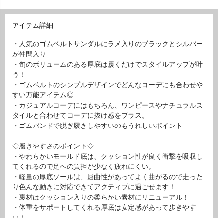
アイテム詳細
・人気のゴムベルトサンダルにラメ入りのブラックとシルバー
が仲間入り
・旬のボリュームのある厚底は履くだけでスタイルアップが叶
う！
・ゴムベルトのシンプルデザインでどんなコーデにも合わせや
すい万能アイテム◎
・カジュアルコーデにはもちろん、ワンピースやナチュラルス
タイルと合わせてコーデに抜け感をプラス。
・ゴムバンドで脱ぎ履きしやすいのもうれしいポイント
◇履きやすさのポイント◇
・やわらかいモールド底は、クッション性が良く衝撃を吸収し
てくれるので足への負担が少なく疲れにくい。
・軽量の厚底ソールは、屈曲性があってよく曲がるので走った
り色んな動きに対応できてアクティブに過ごせます！
・裏材はクッション入りの柔らかい素材にリニューアル！
・体重をサポートしてくれる厚底は安定感があって歩きやす
い！