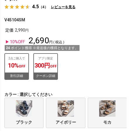
4.5
（4）
レビューを見る
V45104SM
定価
2,990
2,690
10%OFF
税込
24
ポイント獲得 ※発送後の獲得となります。
2点ご購入で
アプリ限定
10%
300円
OFF
OFF
割引詳細
クーポン詳細
カラー
選択してください
ブラック
アイボリー
モカ