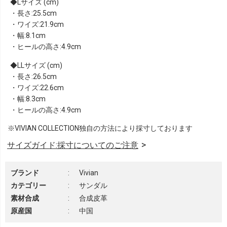
Lサイズ (cm)
・長さ:25.5cm
・ワイズ:21.9cm
・幅:8.1cm
・ヒールの高さ:4.9cm
LLサイズ (cm)
・長さ:26.5cm
・ワイズ:22.6cm
・幅:8.3cm
・ヒールの高さ:4.9cm
※VIVIAN COLLECTION独自の方法により採寸しております
サイズガイド:採寸についてのご注意
ブランド
:
Vivian
カテゴリー
:
サンダル
素材合成
:
合成皮革
原産国
:
中国