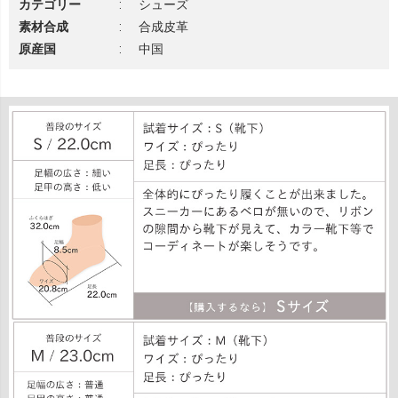
カテゴリー
:
シューズ
素材合成
:
合成皮革
原産国
:
中国