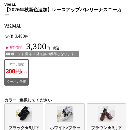
VIVIAN
【2026年秋新色追加】レースアップバレリーナスニーカ
ー
V2294AL
定価
3,480
3,300
5%OFF
税込
60
ポイント獲得 ※発送後の獲得となります。
アプリ限定
300円
OFF
クーポン詳細
カラー
選択してください
ブラック★9月下
ホワイト×ブラッ
ブラウン★9月下