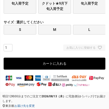
旬入荷予定
クドット★9月下
旬入荷予定
旬入荷予定
サイズ
選択してください
S
M
L
お気に入りに登録する
カートに入れる
明日
12時00分
までのご注文で
2026/08/13（木）
に
宅急便(ゆうパック)
でお届け
します。
東京都
お届け先を変更