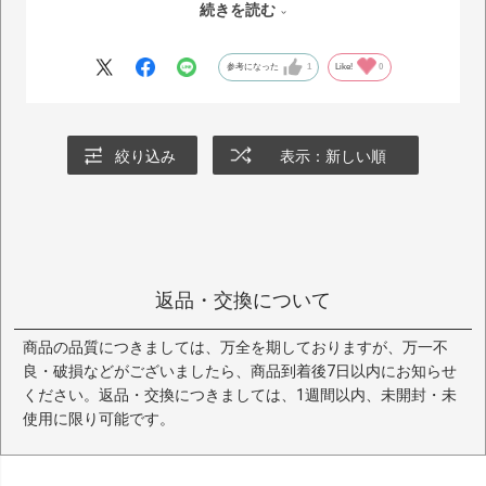
続きを読む
普段24-24.5のサイズが多いですが、Lサイズに靴下、インソール
プラス1枚でいい感じです。
多少大きくてもベルトで調整できるので大丈夫かと思います！
参考になった
1
Like!
0
絞り込み
表示：新しい順
返品・交換について
商品の品質につきましては、万全を期しておりますが、万一不
良・破損などがございましたら、商品到着後7日以内にお知らせ
ください。返品・交換につきましては、1週間以内、未開封・未
使用に限り可能です。