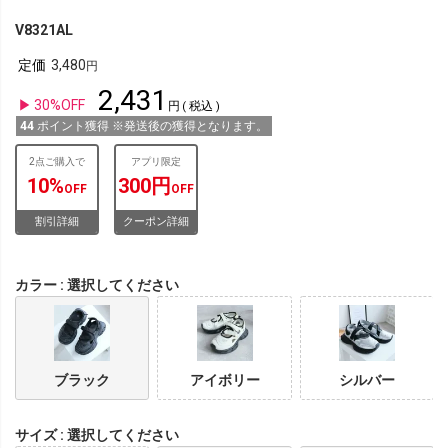
V8321AL
定価
3,480
2,431
30%OFF
税込
44
ポイント獲得 ※発送後の獲得となります。
2点ご購入で
アプリ限定
10%
300円
OFF
OFF
割引詳細
クーポン詳細
カラー
選択してください
ブラック
アイボリー
シルバー
サイズ
選択してください