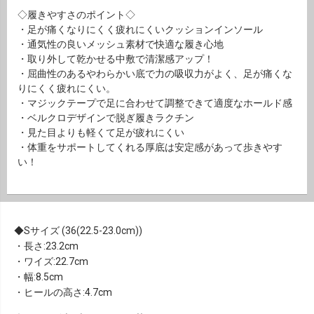
◇履きやすさのポイント◇
・足が痛くなりにくく疲れにくいクッションインソール
・通気性の良いメッシュ素材で快適な履き心地
・取り外して乾かせる中敷で清潔感アップ！
・屈曲性のあるやわらかい底で力の吸収力がよく、足が痛くな
りにくく疲れにくい。
・マジックテープで足に合わせて調整できて適度なホールド感
・ベルクロデザインで脱ぎ履きラクチン
・見た目よりも軽くて足が疲れにくい
・体重をサポートしてくれる厚底は安定感があって歩きやす
い！
Sサイズ (36(22.5-23.0cm))
・長さ:23.2cm
・ワイズ:22.7cm
・幅:8.5cm
・ヒールの高さ:4.7cm