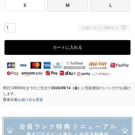
S
M
L
お気に入りに登録する
カートに入れる
明日
12時00分
までのご注文で
2026/08/14（金）
に
宅急便(ゆうパック)
でお届け
します。
東京都
お届け先を変更