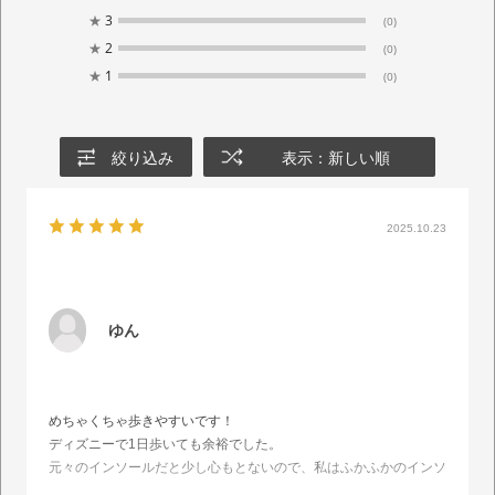
★
3
(0)
★
2
(0)
★
1
(0)
絞り込み
表示：新しい順
2025.10.23
ゆん
めちゃくちゃ歩きやすいです！
ディズニーで1日歩いても余裕でした。
元々のインソールだと少し心もとないので、私はふかふかのインソ
ールをもう1枚入れています。