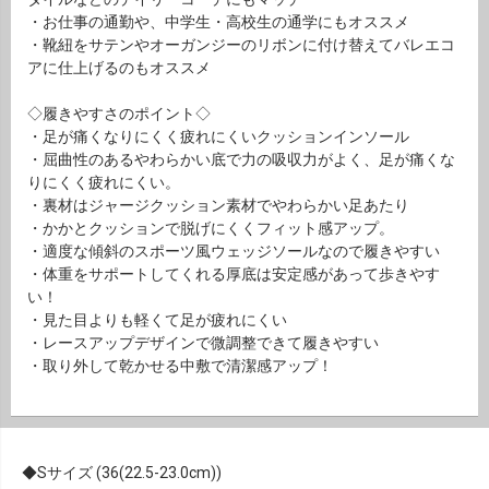
・お仕事の通勤や、中学生・高校生の通学にもオススメ
・靴紐をサテンやオーガンジーのリボンに付け替えてバレエコ
アに仕上げるのもオススメ
◇履きやすさのポイント◇
・足が痛くなりにくく疲れにくいクッションインソール
・屈曲性のあるやわらかい底で力の吸収力がよく、足が痛くな
りにくく疲れにくい。
・裏材はジャージクッション素材でやわらかい足あたり
・かかとクッションで脱げにくくフィット感アップ。
・適度な傾斜のスポーツ風ウェッジソールなので履きやすい
・体重をサポートしてくれる厚底は安定感があって歩きやす
い！
・見た目よりも軽くて足が疲れにくい
・レースアップデザインで微調整できて履きやすい
・取り外して乾かせる中敷で清潔感アップ！
Sサイズ (36(22.5-23.0cm))