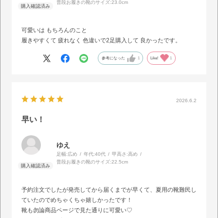
普段お履きの靴のサイズ:
23.0cm
可愛いは もちろんのこと
履きやすくて 疲れなく 色違いで2足購入して 良かったです。
参考になった
1
Like!
1
2026.6.2
早い！
ゆえ
足幅:
広め
年代:
40代
甲高さ:
高め
普段お履きの靴のサイズ:
22.5cm
予約注文でしたが発売してから届くまでが早くて、夏用の靴難民し
ていたのでめちゃくちゃ嬉しかったです！
靴も勿論商品ページで見た通りに可愛い♡