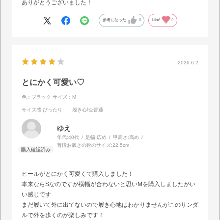
ありがとうございました！
参考になった
0
Like!
0
2026.6.2
とにかく可愛い♡
色：ブラック
サイズ：M
サイズ感
:ぴったり
履き心地
:普通
ゆえ
年代:
40代
足幅:
広め
甲高さ:
高め
普段お履きの靴のサイズ:
22.5cm
ヒールがとにかく可愛くて購入しました！
本来ならSなのですが横幅が合わないと思いMを購入しましたがい
い感じです
まだ履いて外に出てないので履き心地はわかりませんがこのサンダ
ルで外を歩くのが楽しみです！