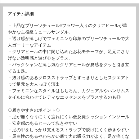
アイテム詳細
・上品なプリーツチュール×フラワー入りのクリアヒールが華
やかな主役級ミュールサンダル。
・透け感が涼しげでフェミニンな印象のプリーツチュールで大
人ガーリーなアイテム
・クリアヒールの中に閉じ込めたお花モチーフが、足元にさり
げない透明感と遊び心をプラス。
・バックシャンな涼し気なクリアヒールが夏感をグッと引き立
てる１足。
・抜け感のあるクロスストラップとすっきりとしたスクエアト
ゥで足元を大人っぽく演出
・フェミニンなスタイルはもちろん、カジュアルやハンサムス
タイルに合わせてレディなエッセンスをプラスするのも◎
◇履きやすさのポイント◇
・足が痛くなりにくく疲れにくい低反発クッションインソール
・安定感のあるヒールで歩きやすい
・足の甲をしっかり支えるストラップで脱げにくく歩きやすい
・屈曲性のあるやわらかい底で力の吸収力がよく、足が痛くな