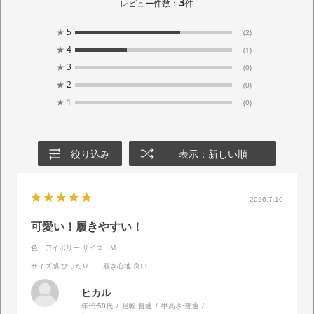
3
レビュー件数：
件
★
5
(2)
★
4
(1)
★
3
(0)
★
2
(0)
★
1
(0)
絞り込み
表示：新しい順
2026.7.10
可愛い！履きやすい！
色：アイボリー
サイズ：M
サイズ感
:ぴったり
履き心地
:良い
ヒカル
年代:
50代
足幅:
普通
甲高さ:
普通