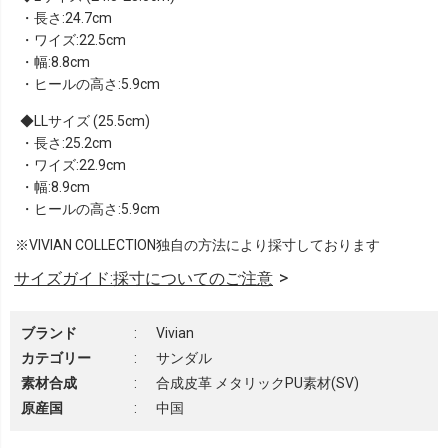
・長さ:24.7cm
・ワイズ:22.5cm
・幅:8.8cm
・ヒールの高さ:5.9cm
LLサイズ (25.5cm)
・長さ:25.2cm
・ワイズ:22.9cm
・幅:8.9cm
・ヒールの高さ:5.9cm
※VIVIAN COLLECTION独自の方法により採寸しております
サイズガイド:採寸についてのご注意
ブランド
:
Vivian
カテゴリー
:
サンダル
素材合成
:
合成皮革 メタリックPU素材(SV)
原産国
:
中国