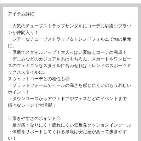
アイテム詳細
・人気のチューブストラップサンダルにコーデに馴染むブラウ
ンが仲間入り！
・シアーなチューブストラップ＆トレンドフォルムで旬の足元
に。
・厚底でスタイルアップ！大人っぽい夏映えコーデの完成！
・デニムなどのカジュアル系はもちろん、スカートやワンピー
スのフェミニンなスタイルに合わせればトレンドのスポーツミ
ックススタイルに。
スウェットコーデとの相性も◎
・プラットフォームでヒールの高さを感じにくいのもうれしい
ポイント！
・タウンユースからアウトドアやフェスなどのイベントまで、
様々なシーンで大活躍！
◇履きやすさのポイント◇
・足が痛くなりにくく疲れにくい低反発クッションインソール
・体重をサポートしてくれる厚底は安定感があって歩きやす
い！