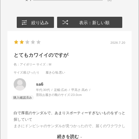
絞り込み
表示：新しい順
2026.7.20
とてもカワイイのですが
色：アイボリー
サイズ：M
サイズ感
:ぴったり
履き心地
:悪い
sa6
年代:
30代
足幅:
広め
甲高さ:
高め
普段お履きの靴のサイズ:
23.0cm
白で厚底のサンダルで、あまりスポーティーすぎないものをずっと
探していて
まさにドンピシャのサンダルが見つかったので、届くのワクワクし
て待ってました！
続きを読む
サイズもしっかり測って選んだので大丈夫でしたが、やはりカカト