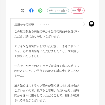
のストラップが歩くと擦れるので痛くなってしまいました…
少し予想していましたが、悲しかったです…
参考になった
0
Like!
0
でもどうしても履きたいので、靴下を履いて履くなどしてどうにか
店舗からの回答
したいと思います。
2026.7.21
この度は数ある商品の中から当店の商品をお選びい
ただき、誠にありがとうございます。
デザインをお気に召していただき、「まさにドンピ
シャ」とのお言葉をいただけましたこと、大変嬉し
く拝見いたしました。
一方で、かかとのストラップが擦れて痛みを感じら
れたとのこと、ご不便をおかけし誠に申し訳ござい
ません。
履き始めはストラップ部分が硬く感じられる場合が
ございますので、靴下をご着用いただいたり、短時
間から徐々に慣らしていただくことで、擦れが軽減
される場合がございます。