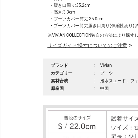
・履き口周り:35.2cm
・高さ:3.3cm
・ブーツカバー筒丈:35.0cm
・ブーツカバー筒丈履き口周り(伸縮性あり):約28.
※VIVIAN COLLECTION独自の方法により採
サイズガイド:採寸についてのご注意
ブランド
:
Vivian
カテゴリー
:
ブーツ
素材合成
:
撥水スエード、フ
原産国
:
中国