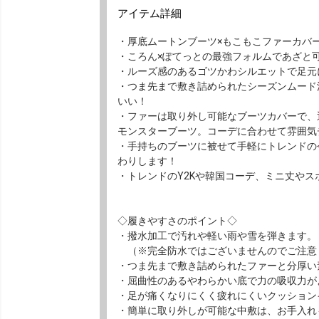
アイテム詳細
・厚底ムートンブーツ×もこもこファーカバー
・ころん×ぽてっとの最強フォルムであざと
・ルーズ感のあるゴツかわシルエットで足元
・つま先まで敷き詰められたシーズンムード
いい！
・ファーは取り外し可能なブーツカバーで、
モンスターブーツ。コーデに合わせて雰囲気
・手持ちのブーツに被せて手軽にトレンドの
わりします！
・トレンドのY2Kや韓国コーデ、ミニ丈や
◇履きやすさのポイント◇
・撥水加工で汚れや軽い雨や雪を弾きます。
（※完全防水ではございませんのでご注意
・つま先まで敷き詰められたファーと分厚い
・屈曲性のあるやわらかい底で力の吸収力が
・足が痛くなりにくく疲れにくいクッション
・簡単に取り外しが可能な中敷は、お手入れ