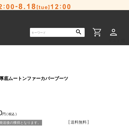
ゲスト 様
Y厚底ムートンファーカバーブーツ
0
税込
送料無料
※発送後の獲得となります。