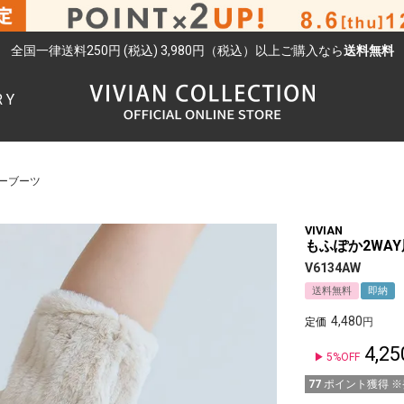
全国一律送料250円 (税込) 3,980円（税込）以上ご購入なら
送料無料
RY
検索
ーブーツ
VIVIAN
もふぽか2WA
V6134AW
送料無料
即納
4,480
定価
4,25
5%OFF
77
ポイント獲得 