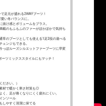
で足元が盛れる2WAYブーツ！
可愛い冬バランスに。
に抜け感とボリュームをプラス。
満載のもふもふのファーがぽかぽかで気持ち
通常のブーツとしても使える1足2役の遊べる
チェンジもできる。
今っぽルーズシルエットファーブーツに早変
スポーツミックススタイルにもマッチ！
ください。）
素材で暖かく寒さ対策も◎
よく、足が痛くなりにくく疲れにくい。
インソール
もしやすく清潔に保てる