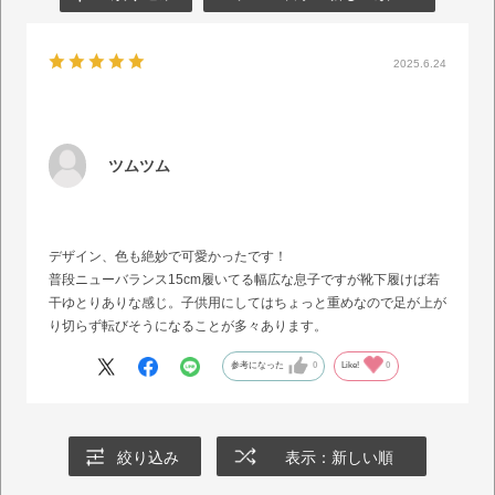
2025.6.24
ツムツム
デザイン、色も絶妙で可愛かったです！
普段ニューバランス15cm履いてる幅広な息子ですが靴下履けば若
干ゆとりありな感じ。子供用にしてはちょっと重めなので足が上が
り切らず転びそうになることが多々あります。
参考になった
0
Like!
0
絞り込み
表示：新しい順