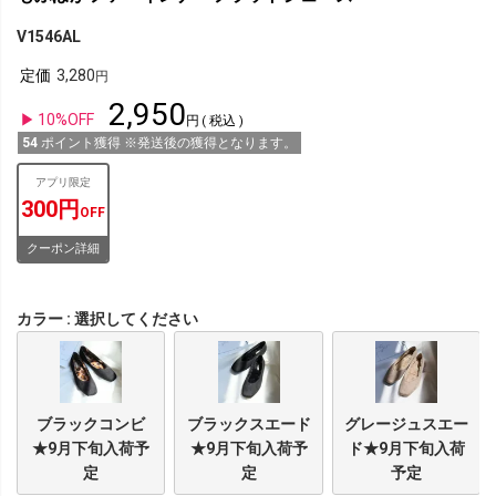
V1546AL
定価
3,280
2,950
10%OFF
税込
54
ポイント獲得 ※発送後の獲得となります。
アプリ限定
300円
OFF
クーポン詳細
カラー
選択してください
ブラックコンビ
ブラックスエード
グレージュスエー
★9月下旬入荷予
★9月下旬入荷予
ド★9月下旬入荷
定
定
予定