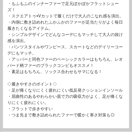
・もふもふのインナーファーで足元ぽかぽかフラットシュー
ズ！
・スクエアトゥ×Vカットで履くだけで大人のこなれ感を演出。
・内側に敷き詰めれたふかふかのファーが足当たりがよく毎日
履きたくなるアイテム。
・シンプルデザインでどんなコーデにもマッチして大人の抜け
感を演出。
・パンツスタイルやワンピース、スカートなどのデイリーコー
デにもマッチ。
・アッパーと同色ファーのベーシックカラーはもちろん、レオ
パード柄ファーのブラックコンビもオススメ！
・素足はもちろん、ソックス合わせもサマになる！
◇履きやすさのポイント◇
・足が痛くなりにくく疲れにくい低反発クッションインソール
・屈曲性のあるやわらかい底で力の吸収力がよく、足が痛くな
りにくく疲れにくい。
・フラットで歩きやすい
・つま先まで敷き詰められたファーで暖かく寒さ対策も◎