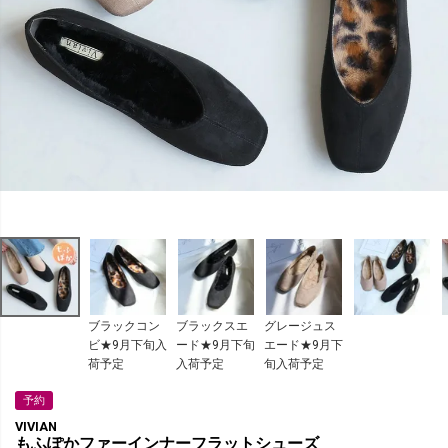
ブラックコン
ブラックスエ
グレージュス
ビ★9月下旬入
ード★9月下旬
エード★9月下
荷予定
入荷予定
旬入荷予定
予約
VIVIAN
もふぽかファーインナーフラットシューズ