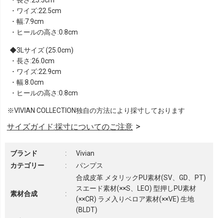
・ワイズ:22.5cm
・幅:7.9cm
・ヒールの高さ:0.8cm
3Lサイズ (25.0cm)
・長さ:26.0cm
・ワイズ:22.9cm
・幅:8.0cm
・ヒールの高さ:0.8cm
※VIVIAN COLLECTION独自の方法により採寸しております
サイズガイド:採寸についてのご注意
ブランド
:
Vivian
カテゴリー
:
パンプス
合成皮革 メタリックPU素材(SV、GD、PT)
スエード素材(××S、LEO) 型押しPU素材
素材合成
:
(××CR) ラメ入りベロア素材(××VE) 生地
(BLDT)