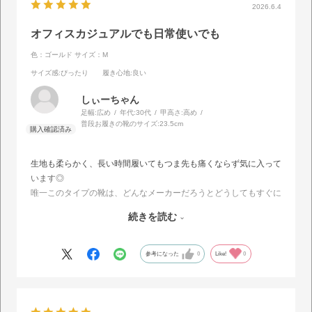
2026.6.4
オフィスカジュアルでも日常使いでも
色：ゴールド
サイズ：M
サイズ感
:ぴったり
履き心地
:良い
しぃーちゃん
足幅:
広め
年代:
30代
甲高さ:
高め
普段お履きの靴のサイズ:
23.5cm
生地も柔らかく、長い時間履いてもつま先も痛くならず気に入って
います◎
唯一このタイプの靴は、どんなメーカーだろうとどうしてもすぐに
底が擦れてきますが、お値段がリーズナブルなので、買い替えしや
続きを読む
すいのもいい！
なかなかパンプスだと動きにくいし、かといってスニーカーはダメ
だし…という時に本当に重宝しているのでありがたいです。
参考になった
0
Like!
0