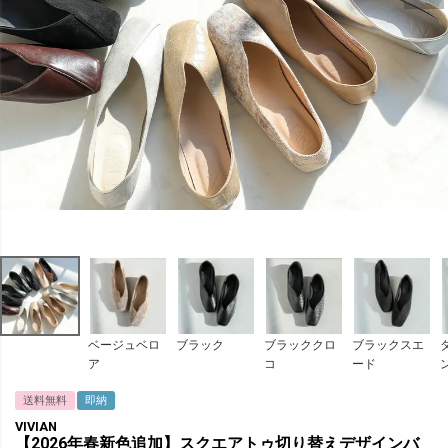
ベージュベロ
ブラック
ブラッククロ
ブラックスエ
ア
コ
ード
送料無料
即納
VIVIAN
【2026年春新色追加】スクエアトゥ切り替えデザインバ