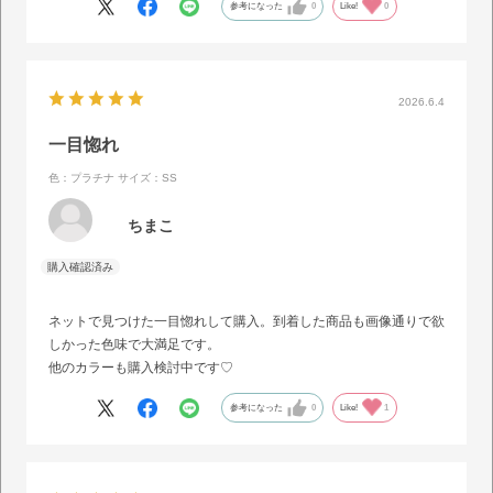
参考になった
0
Like!
0
2026.6.4
一目惚れ
色：プラチナ
サイズ：SS
ちまこ
ネットで見つけた一目惚れして購入。到着した商品も画像通りで欲
しかった色味で大満足です。
他のカラーも購入検討中です♡
参考になった
0
Like!
1