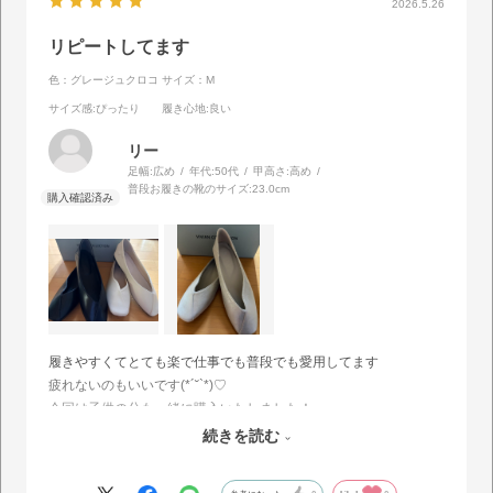
2026.5.26
リピートしてます
色：グレージュクロコ
サイズ：M
サイズ感
:ぴったり
履き心地
:良い
リー
足幅:
広め
年代:
50代
甲高さ:
高め
普段お履きの靴のサイズ:
23.0cm
履きやすくてとても楽で仕事でも普段でも愛用してます
疲れないのもいいです(*´˘`*)♡
今回は子供の分も一緒に購入いたしました！
1足はすでに履いてしまってますので画像ないです^^;
続きを読む
またお世話になります✩.*˚