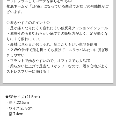
ーブにプラスしてコーデを楽しむのも◎
靴底ネームが「Lena」になっている商品でお届けの可能性がご
ざいます。
◇履きやすさのポイント◇
・足が痛くなりにくく疲れにくい低反発クッションインソール
・屈曲性のあるやわらかい底で力の吸収力がよく、足が痛くな
りにくく疲れにくい。
・裏材は見た目がおしゃれ、足当たりもいい生地を使用
・２WAY仕様で踵を折っても履けて、スリッパみたいに脱ぎ履
きしやすい
・フラットで歩きやすいので、オフィスでも大活躍
・柔らかい仕上げで足当たりがソフトなので、履き心地がよく
ストレスフリーに履ける！
SSサイズ (21.5cm)
・長さ:22.5cm
・ワイズ:20.8cm
・幅:7.4cm