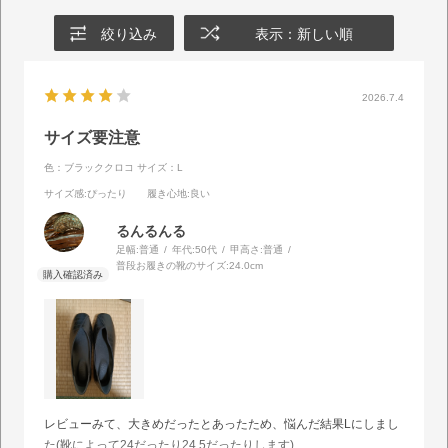
絞り込み
表示：新しい順
2026.7.4
サイズ要注意
色：ブラッククロコ
サイズ：L
サイズ感
:ぴったり
履き心地
:良い
るんるんる
足幅:
普通
年代:
50代
甲高さ:
普通
普段お履きの靴のサイズ:
24.0cm
レビューみて、大きめだったとあったため、悩んだ結果Lにしまし
た(靴によって24だったり24.5だったりします)