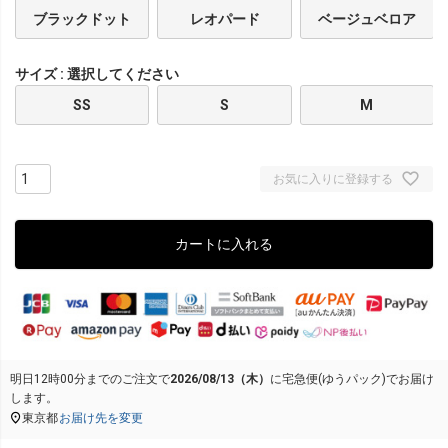
ブラックドット
レオパード
ベージュベロア
サイズ
選択してください
SS
S
M
お気に入りに登録する
カートに入れる
明日
12時00分
までのご注文で
2026/08/13（木）
に
宅急便(ゆうパック)
でお届け
します。
東京都
お届け先を変更