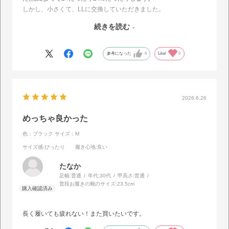
しかし、小さくて、LLに交換していただきました。
LLはピッタリでした。
続きを読む
ただ、安いから仕方ないですが、左右のバランスが合ってない💦の
で、少し残念だなと思って☆4にしました。
参考になった
0
Like!
0
2026.6.26
めっちゃ良かった
色：ブラック
サイズ：M
サイズ感
:ぴったり
履き心地
:良い
たなか
足幅:
普通
年代:
30代
甲高さ:
普通
普段お履きの靴のサイズ:
23.5cm
長く履いても疲れない！また買いたいです。