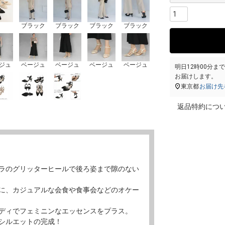
ブラック
ブラック
ブラック
ブラック
ジュ
ベージュ
ベージュ
ベージュ
ベージュ
明日
12時00分
ま
お届けします。
東京都
お届け先
返品特約につ
ラのグリッターヒールで後ろ姿まで隙のない
に、カジュアルな会食や食事会などのオケー
ディでフェミニンなエッセンスをプラス。
シルエットの完成！