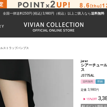
全国一律送料250円 (税込) 3,980円（税込）以上ご購入なら
送料無料
RY
検索
ールストラップパンプス
jurer
シアーチュー
ス
J3775AL
送料無料
即納
3,980
定価
3,3
15%OFF
61
ポイント獲得 