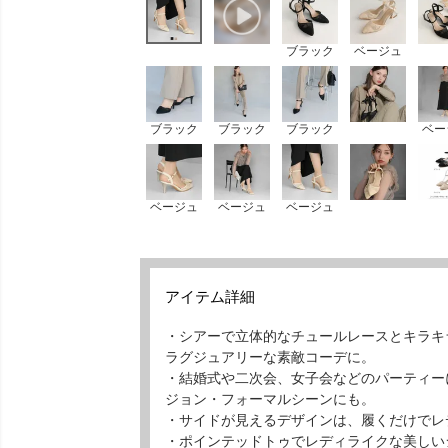
ブラック
ベージュ
ブラック
ブラック
ブラック
ベー
ベージュ
ベージュ
ベージュ
アイテム詳細
・シアーで立体的なチュールレースとキラキ
ラグジュアリーな素敵コーデに。
・結婚式や二次会、女子会などのパーティー
ジョン・フォーマルシーンにも。
・サイドが見えるデザインは、履くだけでレ
・ポインテッドトゥでレディライクな美しい