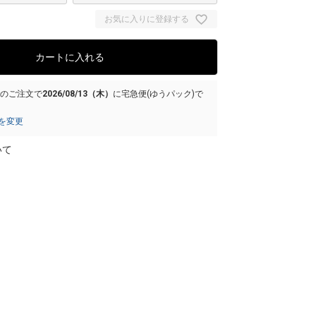
お気に入りに登録する
カートに入れる
でのご注文で
2026/08/13（木）
に
宅急便(ゆうパック)
で
を変更
いて