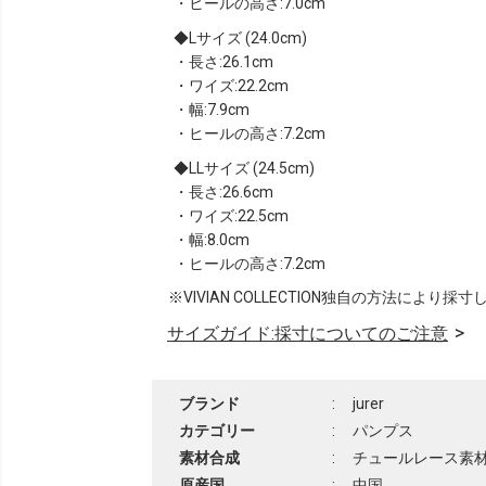
・ヒールの高さ:7.0cm
Lサイズ (24.0cm)
・長さ:26.1cm
・ワイズ:22.2cm
・幅:7.9cm
・ヒールの高さ:7.2cm
LLサイズ (24.5cm)
・長さ:26.6cm
・ワイズ:22.5cm
・幅:8.0cm
・ヒールの高さ:7.2cm
※VIVIAN COLLECTION独自の方法により採
サイズガイド:採寸についてのご注意
ブランド
:
jurer
カテゴリー
:
パンプス
素材合成
:
チュールレース素
原産国
:
中国