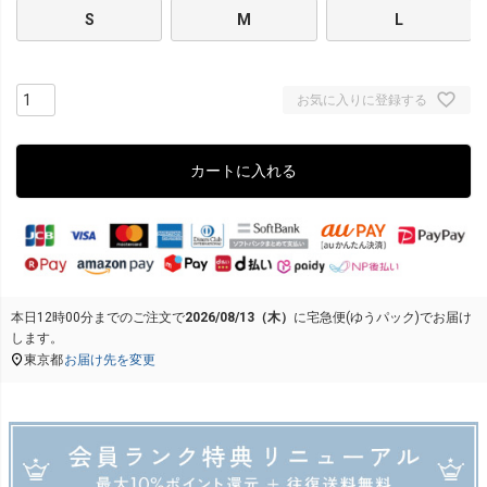
S
M
L
お気に入りに登録する
カートに入れる
本日
12時00分
までのご注文で
2026/08/13（木）
に
宅急便(ゆうパック)
でお届け
します。
東京都
お届け先を変更