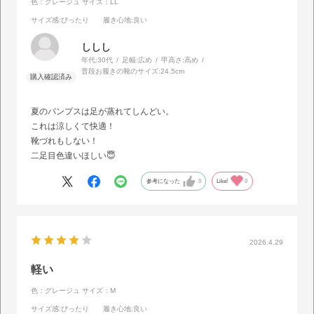
色：グレージュ
サイズ：LL
サイズ感
:ぴったり
履き心地
:良い
ししし
年代:
30代
足幅:
広め
甲高さ:
高め
普段お履きの靴のサイズ:
24.5cm
夏のパンプスは足が蒸れてしんどい。
これは涼しくて快適！
靴づれもしない！
二足目色違いほしい😇
参考になった
0
Like!
0
2026.4.29
軽い
色：グレージュ
サイズ：M
サイズ感
:ぴったり
履き心地
:良い