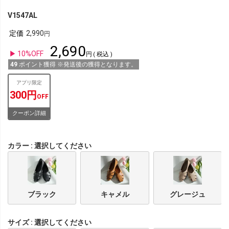
V1547AL
定価
2,990
2,690
10%OFF
税込
49
ポイント獲得 ※発送後の獲得となります。
アプリ限定
300円
OFF
クーポン詳細
カラー
選択してください
ブラック
キャメル
グレージュ
サイズ
選択してください