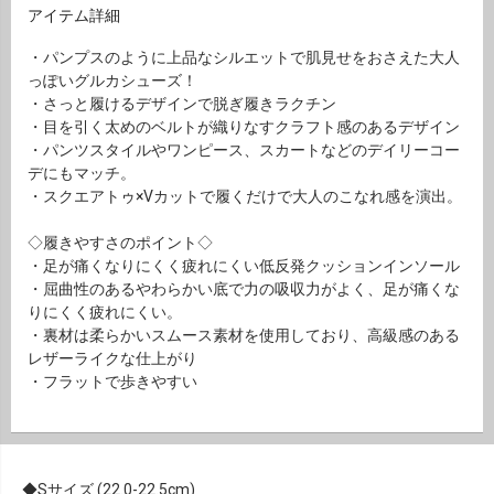
アイテム詳細
・パンプスのように上品なシルエットで肌見せをおさえた大人
っぽいグルカシューズ！
・さっと履けるデザインで脱ぎ履きラクチン
・目を引く太めのベルトが織りなすクラフト感のあるデザイン
・パンツスタイルやワンピース、スカートなどのデイリーコー
デにもマッチ。
・スクエアトゥ×Vカットで履くだけで大人のこなれ感を演出。
◇履きやすさのポイント◇
・足が痛くなりにくく疲れにくい低反発クッションインソール
・屈曲性のあるやわらかい底で力の吸収力がよく、足が痛くな
りにくく疲れにくい。
・裏材は柔らかいスムース素材を使用しており、高級感のある
レザーライクな仕上がり
・フラットで歩きやすい
Sサイズ (22.0-22.5cm)