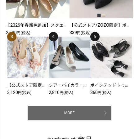
【2026年春新色追加】スクエアトゥ切り替えデザインバブーシュ
【公式ストア/ZOZO限定】ポインテッドトゥリボンゴムデザインフラットパンプス
2,690
339
円(税込)
円(税込)
【公式ストア限定カラーあり】メニーリボンスリングバックパンプス
シアーバイカラープレートヒールパンプス
ポインテッドトゥコサージュスリングバックパンプス
3,120
2,810
360
円(税込)
円(税込)
円(税込)
MORE