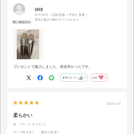
ゆゆ
年代:
30代
足幅:
普通
甲高さ:
普通
普段お履きの靴のサイズ:
24.0cm
プレゼントで購入しました。発送早かったです。
参考になった
0
Like!
0
2026.4.27
柔らかい
色：ブラック
サイズ：L
サイズ感
:大きい
履き心地
:良い