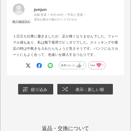
junjun
足幅:
普通
年代:
40代
甲高さ:
普通
普段お履きの靴のサイズ:
23.5cm
１日立ち仕事に履きましたが、足が痛くなりませんでした。フォー
マル感もあり、私は靴下着用でピッタリでした。ストッキングや素
足の時は中敷きを入れたらちょうど良さそうです。パンツにもスカ
ートにもよく合って、色違いを購入するつもりです。
参考になった
1
Like!
0
絞り込み
表示：新しい順
返品・交換について