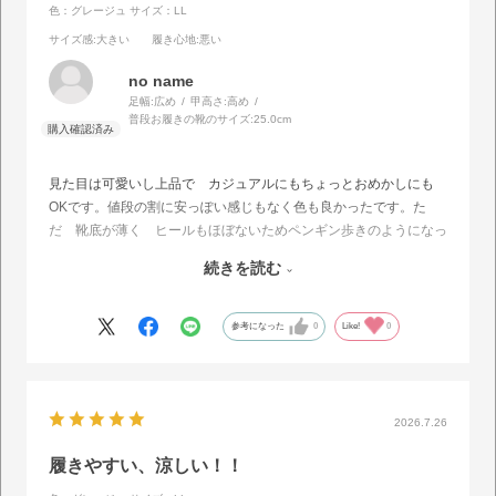
色：グレージュ
サイズ：LL
サイズ感
:大きい
履き心地
:悪い
no name
足幅:
広め
甲高さ:
高め
普段お履きの靴のサイズ:
25.0cm
見た目は可愛いし上品で カジュアルにもちょっとおめかしにも
OKです。値段の割に安っぽい感じもなく色も良かったです。た
だ 靴底が薄く ヒールもほぼないためペンギン歩きのようになっ
てしまいとても疲れます。夏履きの靴は素足で履く事を考えて 底
続きを読む
（裏）はしっかり厚めにクッション性を高くして欲しいです。ま
た ぺたんこ靴は可愛いですが せめて2センチくらいはヒールが
あった方が足に負担が少ないと思います。インヒールだと見た目は
参考になった
0
Like!
0
あまり変わらず 良いのになぁと思いました。価格が1000円くら
い上がったとしても この点が改善されたら色違いで何足か揃えた
いです。
また 編み目の隙間に小指が引っかかるので 私は素足で履くのは
2026.7.26
諦めました。
サイズは普段25〜25.5の幅広ですが こちらはLLでも余裕あり、
履きやすい、涼しい！！
ただ 甲の内側にステッチが当たる箇所があります。