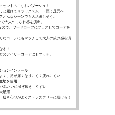
クセントのこなれバブーシュ！
っと履けてリラックスムード漂う足元へ
フどんなシーンでも大活躍しそう。
けで大人のこなれ感を演出。
ムなので、ワードローブにプラスしてコーデを
んなコーデにもマッチして大人の抜け感を演
なる！
どのデイリーコーデにもマッチ。
ションインソール
よく、足が痛くなりにくく疲れにくい。
生地を使用
ッパみたいに脱ぎ履きしやすい
大活躍
、履き心地がよくストレスフリーに履ける！