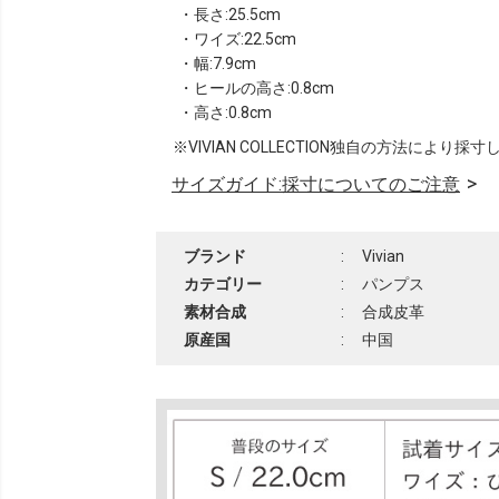
・長さ:25.5cm
・ワイズ:22.5cm
・幅:7.9cm
・ヒールの高さ:0.8cm
・高さ:0.8cm
※VIVIAN COLLECTION独自の方法により採
サイズガイド:採寸についてのご注意
ブランド
:
Vivian
カテゴリー
:
パンプス
素材合成
:
合成皮革
原産国
:
中国