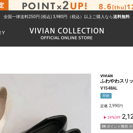
全国一律送料250円 (税込) 3,980円（税込）以上ご購入なら
送料無料
RY
検索
ュ
VIVIAN
ふわやわスリ
V1548AL
即納
2,990
定価
2,1
29%OFF
39
ポイント獲得 