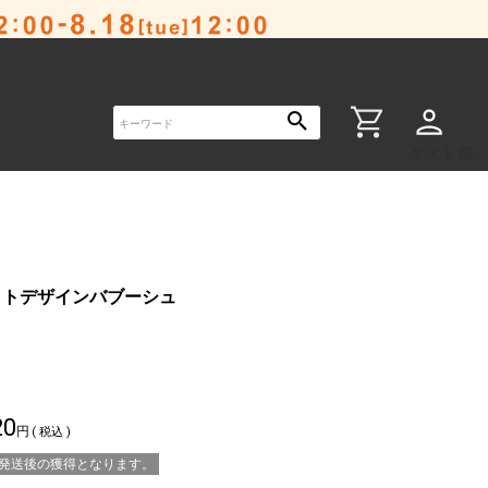
ゲスト 様
ットデザインバブーシュ
20
税込
※発送後の獲得となります。