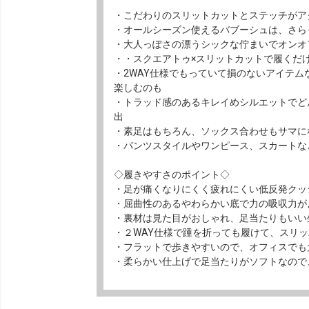
・こだわりのスリットカットとステッチがア
・オールシーズン使えるバブーシュは、さら
・大人っぽさの漂うシックな佇まいでオンオ
・・スクエアトゥ×スリットカットで履くだ
・2WAY仕様でもっていて損のないアイテ
楽しむのも
・トラッド感のあるキレイめシルエットでど
出
・素足はもちろん、ソックス合わせもサマに
・パンツスタイルやワンピース、スカートな
◇履きやすさのポイント◇
・足が痛くなりにくく疲れにくい低反発クッ
・屈曲性のあるやわらかい底で力の吸収力が
・裏材は見た目がおしゃれ、足当たりもいい
・２WAY仕様で踵を折っても履けて、スリ
・フラットで歩きやすいので、オフィスでも
・柔らかい仕上げで足当たりがソフトなので