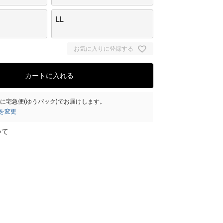
LL
お気に入りに登録する
カートに入れる
）
に
宅急便(ゆうパック)
でお届けします。
を変更
いて