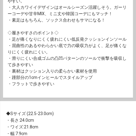
やすい。
・大人カワイイデザインはオールシーズン活躍しそう。ガーリ
ーコーデや甘辛MIX、ミニ丈や韓国コーデにもマッチ！
・素足はもちろん、ソックス合わせもサマになる！
◇履きやすさのポイント◇
・足が痛くなりにくく疲れにくい低反発クッションインソール
・屈曲性のあるやわらかい底で力の吸収力がよく、足が痛くな
りにくく疲れにくい。
・滑りにくい合成ゴムの凸凹パターンのソールで衝撃を吸収し
て歩きやすい
・裏材はクッション入りの柔らかい素材を使用
・踵部分の1cmインヒールでスタイルアップ
・フラットで歩きやすい
Sサイズ (22.5-23.0cm)
・長さ:24.0cm
・ワイズ:21.8cm
・幅:7.9cm