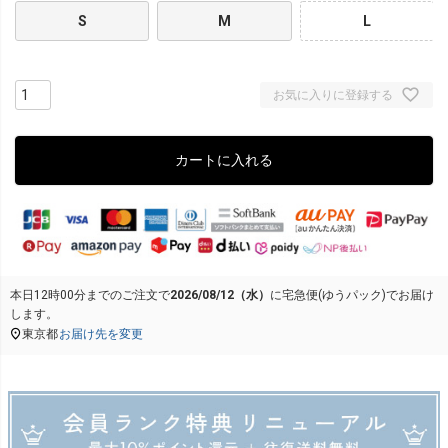
S
M
L
お気に入りに登録する
カートに入れる
本日
12時00分
までのご注文で
2026/08/12（水）
に
宅急便(ゆうパック)
でお届け
します。
東京都
お届け先を変更