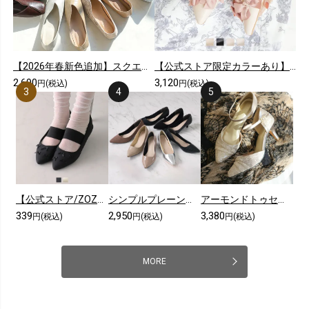
【2026年春新色追加】スクエアトゥ切り替えデザインバブーシュ
【公式ストア限定カラーあり】メニーリボンスリングバックパンプス
2,690
3,120
円(税込)
円(税込)
【公式ストア/ZOZO限定】ポインテッドトゥリボンゴムデザインフラットパンプス
シンプルプレーンローヒールポインテッドトゥパンプス
アーモンドトゥセパレートレースパンプス
339
2,950
3,380
円(税込)
円(税込)
円(税込)
MORE