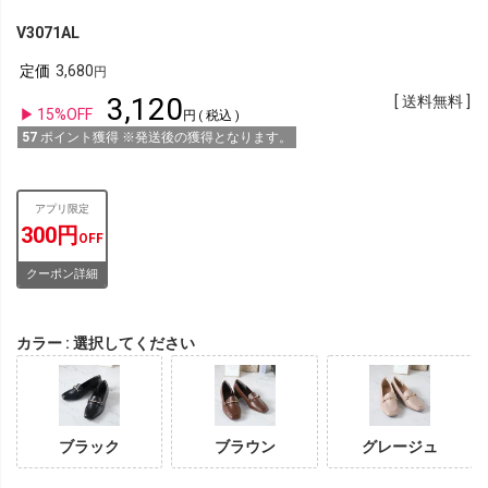
V3071AL
定価
3,680
3,120
送料無料
15%OFF
税込
57
ポイント獲得 ※発送後の獲得となります。
アプリ限定
300円
OFF
クーポン詳細
カラー
選択してください
ブラック
ブラウン
グレージュ