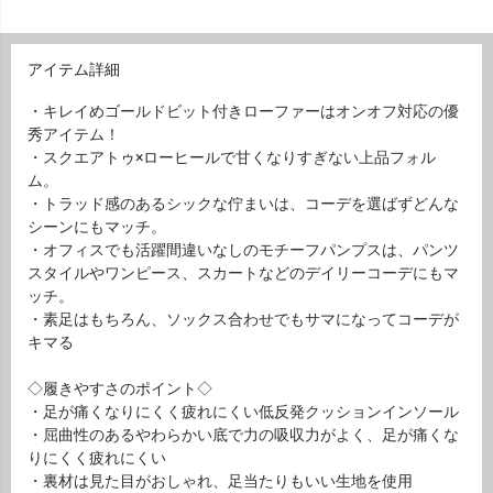
アイテム詳細
・キレイめゴールドビット付きローファーはオンオフ対応の優
秀アイテム！
・スクエアトゥ×ローヒールで甘くなりすぎない上品フォル
ム。
・トラッド感のあるシックな佇まいは、コーデを選ばずどんな
シーンにもマッチ。
・オフィスでも活躍間違いなしのモチーフパンプスは、パンツ
スタイルやワンピース、スカートなどのデイリーコーデにもマ
ッチ。
・素足はもちろん、ソックス合わせでもサマになってコーデが
キマる
◇履きやすさのポイント◇
・足が痛くなりにくく疲れにくい低反発クッションインソール
・屈曲性のあるやわらかい底で力の吸収力がよく、足が痛くな
りにくく疲れにくい
・裏材は見た目がおしゃれ、足当たりもいい生地を使用