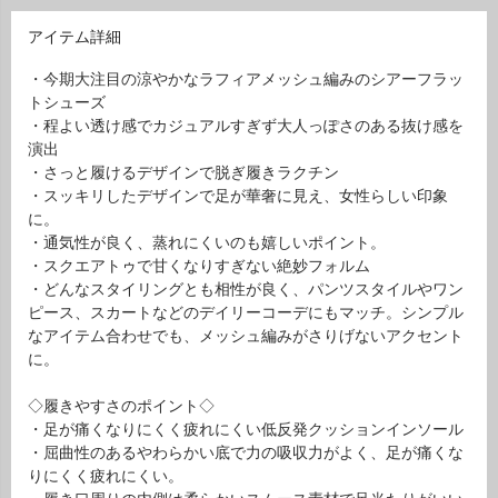
アイテム詳細
・今期大注目の涼やかなラフィアメッシュ編みのシアーフラッ
トシューズ
・程よい透け感でカジュアルすぎず大人っぽさのある抜け感を
演出
・さっと履けるデザインで脱ぎ履きラクチン
・スッキリしたデザインで足が華奢に見え、女性らしい印象
に。
・通気性が良く、蒸れにくいのも嬉しいポイント。
・スクエアトゥで甘くなりすぎない絶妙フォルム
・どんなスタイリングとも相性が良く、パンツスタイルやワン
ピース、スカートなどのデイリーコーデにもマッチ。シンプル
なアイテム合わせでも、メッシュ編みがさりげないアクセント
に。
◇履きやすさのポイント◇
・足が痛くなりにくく疲れにくい低反発クッションインソール
・屈曲性のあるやわらかい底で力の吸収力がよく、足が痛くな
りにくく疲れにくい。