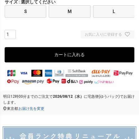
サイズ
選択してください
S
M
L
お気に入りに登録する
カートに入れる
明日
12時00分
までのご注文で
2026/08/12（水）
に
宅急便(ゆうパック)
でお届け
します。
東京都
お届け先を変更