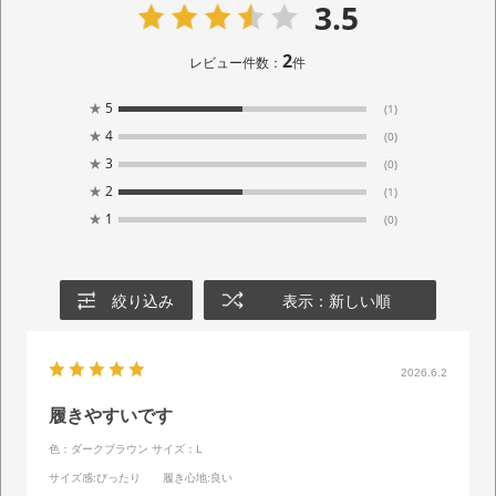
3.5
2
レビュー件数：
件
★
5
(1)
★
4
(0)
★
3
(0)
★
2
(1)
★
1
(0)
絞り込み
表示：新しい順
2026.6.2
履きやすいです
色：ダークブラウン
サイズ：L
サイズ感
:ぴったり
履き心地
:良い