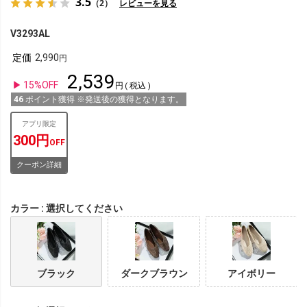
3.5
（2）
レビューを見る
V3293AL
定価
2,990
2,539
15%OFF
税込
46
ポイント獲得 ※発送後の獲得となります。
アプリ限定
300円
OFF
クーポン詳細
カラー
選択してください
ブラック
ダークブラウン
アイボリー