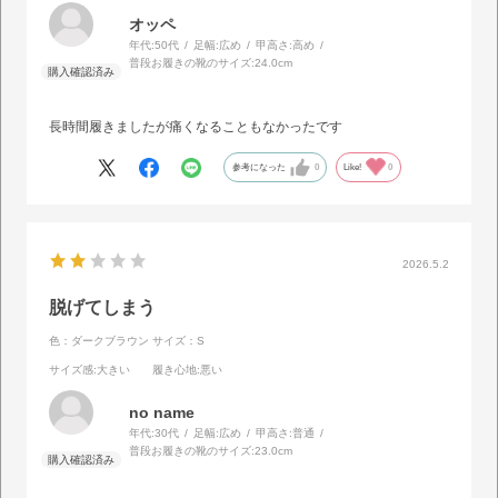
オッペ
年代:
50代
足幅:
広め
甲高さ:
高め
普段お履きの靴のサイズ:
24.0cm
長時間履きましたが痛くなることもなかったです
参考になった
0
Like!
0
2026.5.2
脱げてしまう
色：ダークブラウン
サイズ：S
サイズ感
:大きい
履き心地
:悪い
no name
年代:
30代
足幅:
広め
甲高さ:
普通
普段お履きの靴のサイズ:
23.0cm