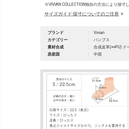
※VIVIAN COLLECTION独自の方法により採
サイズガイド:採寸についてのご注意
ブランド
:
Vivian
カテゴリー
:
パンプス
素材合成
:
合成皮革(××PU) ド
原産国
:
中国