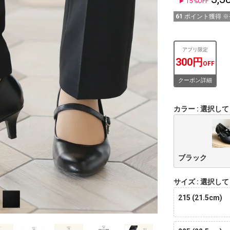
15%OFF
61
ポイント獲得 
アプリ限定
300円
OFF
クーポン詳細
カラー
選択して
ブラック
サイズ
選択して
215 (21.5cm)