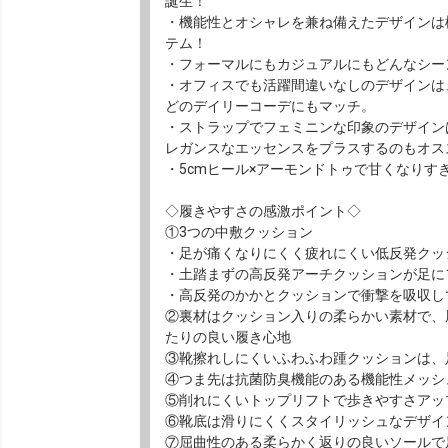
誕生！
・機能性とオシャレを兼ね備えたデザインは
テム！
・フォーマルにもカジュアルにもどんなシー
・オフィスでも活躍間違いなしのデザインは
どのデイリーコーデにもマッチ。
・ストラップでフェミニンな印象のデザイン
レガンスなエッセンスをプラスするのもオス
・5cmヒール×アーモンドトゥで甘くなりす
◇履きやすさの感激ポイント◇
①3つの中敷クッション
・足が痛くなりにくく疲れにくい低反発クッ
・土踏まずの高反発アーチクッションが足に
・高反発のかかとクッションで衝撃を吸収し
②裏材はクッション入りの柔らかい素材で、
たりの良い履き心地
③靴擦れしにくいふわふわ踵クッションは、
④つま先は抗菌防臭機能のある機能性メッシ
⑤削れにくいトップリフトで歩きやすさアッ
⑥靴底は滑りにくくスタイリッシュなデザイ
⑦屈曲性のある柔らかく返りの良いソールで