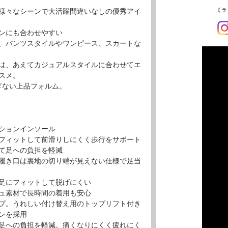
様々なシーンで大活躍間違いなしの優秀アイ
ンにも合わせやすい
、パンツスタイルやワンピース、スカートな
は、あえてカジュアルスタイルに合わせてエ
スメ。
ぎない上品フォルム。
ションインソール
フィットして前滑りしにくく歩行をサポート
て足への負担を軽減
履き口は裏地の切り端が見えない仕様で足当
足にフィットして脱げにくい
ュ素材で長時間の着用も安心
プ。うれしい付け替え用のトップリフト付き
ンを採用
足への負担を軽減。痛くなりにくく疲れにく