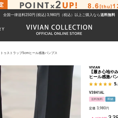
全国一律送料250円 (税込) 3,980円（税込）以上ご購入なら
送料無料
RY
検索
トゥストラップ5cmヒール感激パンプス
VIVIAN
【履き心地やみ
ヒール感激パ
5
V3841AL
送料無料
即納
3,980
定価
3,3