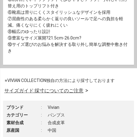
替え用のトップリフト付き
⑥靴底は滑りにくくスタイリッシュなデザインを採用
⑦屈曲性のある柔らかく返りの良いソールで足への負担を軽
減。痛くなりにくく疲れにくい
⑧幅広のゆったり設計
⑨豊富なサイズ展開?21.5cm-26.0cm?
⑩サイズ選びのお悩みを解決する取り外し簡単な調整中敷き付
き
※VIVIAN COLLECTION独自の方法により採寸しております
サイズガイド:採寸についてのご注意
ブランド
:
Vivian
カテゴリー
:
パンプス
素材合成
:
合成皮革
原産国
:
中国