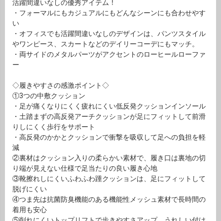
活躍間違いなしの優秀アイテム！
・フォーマルにもカジュアルにもどんなシーンにも合わせやす
い
・オフィスでも活躍間違いなしのデザインは、パンツスタイル
やワンピース、スカートなどのデイリーコーデにもマッチ。
・両サイドのメタルパーツがアクセントのローヒールローファ
ー
◇履きやすさの感激ポイント◇
①3つの中敷クッション
・足が痛くなりにくく疲れにくい低反発クッションインソール
・土踏まずの高反発アーチクッションが足にフィットして前滑
りしにくく歩行をサポート
・高反発のかかとクッションで衝撃を吸収して足への負担を軽
減
②裏材はクッション入りの柔らかい素材で、履き口は裏地の切
り端が見えない仕様で足当たりの良い履き心地
③靴擦れしにくいふわふわ踵クッションは、足にフィットして
脱げにくい
④つま先は抗菌防臭機能のある機能性メッシュ素材で長時間の
着用も安心
⑤削れにくいトップリフトで歩きやすさアップ。うれしい付け