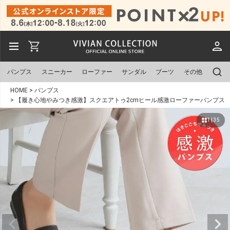
パンプス
スニーカー
ローファー
サンダル
ブーツ
その他
HOME
パンプス
【履き心地やみつき感激】スクエアトゥ2cmヒール感激ローファーパンプス
1 | 35