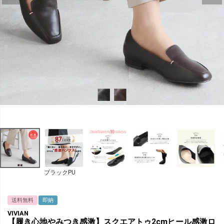
ブラックPU
送料無料
即納
VIVIAN
【履き心地やみつき感激】スクエアトゥ2cmヒール感激ロ