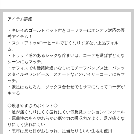
アイテム詳細
・キレイめゴールドビット付きローファーはオンオフ対応の優
秀アイテム！
・スクエアトゥ×ローヒールで甘くなりすぎない上品フォル
ム。
・トラッド感のあるシックな佇まいは、コーデを選ばずどんな
シーンにもマッチ。
・オフィスでも活躍間違いなしのモチーフパンプスは、パンツ
スタイルやワンピース、スカートなどのデイリーコーデにもマ
ッチ。
・素足はもちろん、ソックス合わせでもサマになってコーデが
キマる
◇履きやすさのポイント◇
・足が痛くなりにくく疲れにくい低反発クッションインソール
・屈曲性のあるやわらかい底で力の吸収力がよく、足が痛くな
りにくく疲れにくい
・裏材は見た目がおしゃれ、足当たりもいい生地を使用