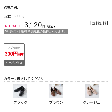
V3071AL
定価
3,680
3,120
送料無料
15%OFF
税込
57
ポイント獲得 ※発送後の獲得となります。
アプリ限定
300円
OFF
クーポン詳細
カラー
選択してください
ブラック
ブラウン
グレージュ