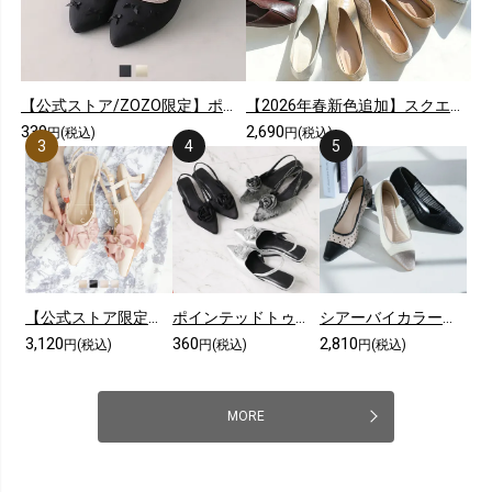
【公式ストア/ZOZO限定】ポインテッドトゥリボンゴムデザインフラットパンプス
【2026年春新色追加】スクエアトゥ切り替えデザインバブーシュ
339
2,690
円(税込)
円(税込)
【公式ストア限定カラーあり】メニーリボンスリングバックパンプス
ポインテッドトゥコサージュスリングバックパンプス
シアーバイカラープレートヒールパンプス
3,120
360
2,810
円(税込)
円(税込)
円(税込)
MORE