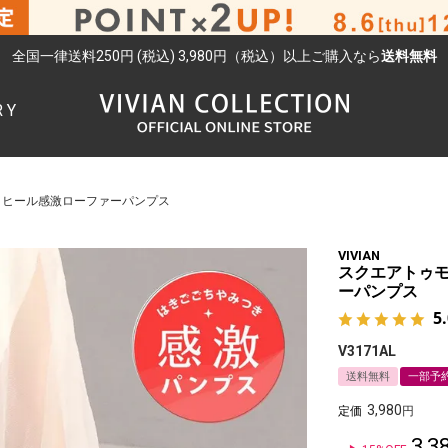
全国一律送料250円 (税込) 3,980円（税込）以上ご購入なら
送料無料
RY
検索
トヒール感激ローファーパンプス
VIVIAN
スクエアトゥモ
ーパンプス
5
V3171AL
送料無料
一部予
3,980
定価
3,3