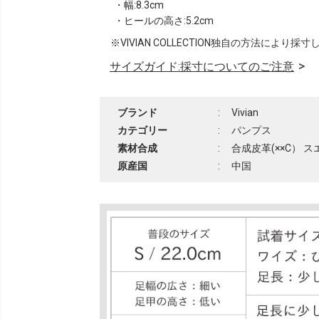
・幅:8.3cm
・ヒールの高さ:5.2cm
※VIVIAN COLLECTION独自の方法により採
サイズガイド:採寸についてのご注意
ブランド
:
Vivian
カテゴリー
:
パンプス
素材合成
:
合成皮革(××C） 
原産国
:
中国