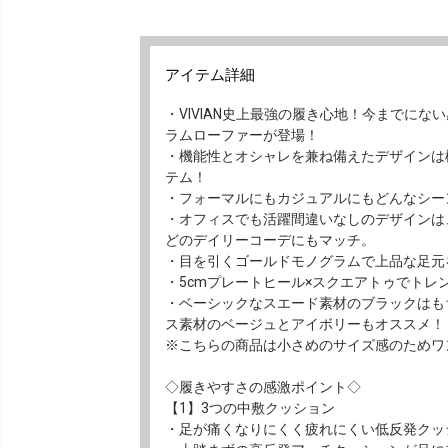
アイテム詳細
・VIVIAN史上最強の履き心地！今までに
ラムローファーが登場！
・機能性とオシャレを兼ね備えたデザインは
テム！
・フォーマルにもカジュアルにもどんなシー
・オフィスでも活躍間違いなしのデザインは
どのデイリーコーデにもマッチ。
・目を引くゴールドモノグラムで上品な足元
・5cmプレートヒール×スクエアトゥでトレ
・ベーシックなスエード素材のブラックはも
ス素材のベージュとアイボリーもオススメ！
※こちらの商品は小さめのサイズ感のためワ
◇履きやすさの感激ポイント◇
【1】3つの中敷クッション
・足が痛くなりにくく疲れにくい低反発クッ