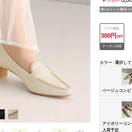
15%OFF
61
ポイント獲得 
アプリ限定
300円
OFF
クーポン詳細
カラー
選択して
ベージュコンビ
アイボリーコン
入荷予定