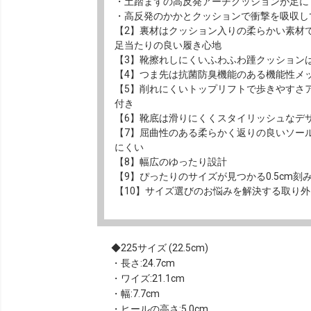
・土踏まずの高反発アーチクッションが足に
・高反発のかかとクッションで衝撃を吸収し
【2】裏材はクッション入りの柔らかい素材
足当たりの良い履き心地
【3】靴擦れしにくいふわふわ踵クッション
【4】つま先は抗菌防臭機能のある機能性メ
【5】削れにくいトップリフトで歩きやすさ
付き
【6】靴底は滑りにくくスタイリッシュなデ
【7】屈曲性のある柔らかく返りの良いソー
にくい
【8】幅広のゆったり設計
【9】ぴったりのサイズが見つかる0.5cm刻
【10】サイズ選びのお悩みを解決する取り
225サイズ (22.5cm)
・長さ:24.7cm
・ワイズ:21.1cm
・幅:7.7cm
・ヒールの高さ:5.0cm