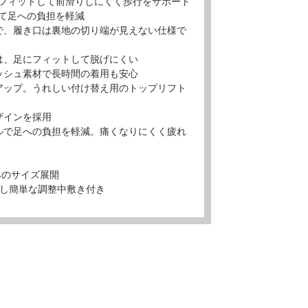
フィットして前滑りしにくく歩行をサポート
て足への負担を軽減
で、履き口は裏地の切り端が見えない仕様で
は、足にフィットして脱げにくい
ッシュ素材で長時間の着用も安心
アップ。うれしい付け替え用のトップリフト
ザインを採用
ルで足への負担を軽減。痛くなりにくく疲れ
みのサイズ展開
外し簡単な調整中敷き付き