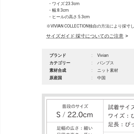
・ワイズ:23.3cm
・幅:8.3cm
・ヒールの高さ:5.3cm
※VIVIAN COLLECTION独自の方法により採
サイズガイド:採寸についてのご注意
ブランド
:
Vivian
カテゴリー
:
パンプス
素材合成
:
ニット素材
原産国
:
中国