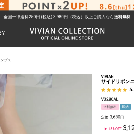
全国一律送料250円 (税込) 3,980円（税込）以上ご購入なら
送料無料
RY
検索
パンプス
VIVIAN
サイドリボン
5
V3280AL
送料無料
即納
3,680
定価
3,1
15%OFF