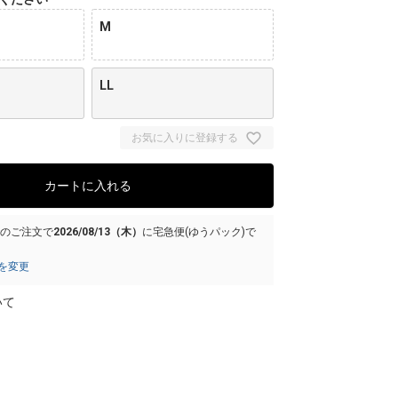
M
LL
お気に入りに登録する
カートに入れる
でのご注文で
2026/08/13（木）
に
宅急便(ゆうパック)
で
を変更
いて