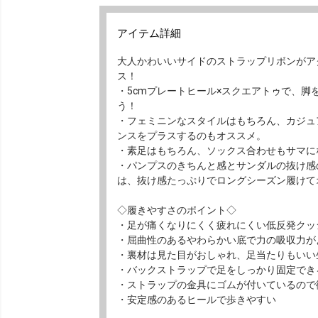
アイテム詳細
大人かわいいサイドのストラップリボンがア
ス！
・5cmプレートヒール×スクエアトゥで、
う！
・フェミニンなスタイルはもちろん、カジュ
ンスをプラスするのもオススメ。
・素足はもちろん、ソックス合わせもサマに
・パンプスのきちんと感とサンダルの抜け感
は、抜け感たっぷりでロングシーズン履けて
◇履きやすさのポイント◇
・足が痛くなりにくく疲れにくい低反発クッ
・屈曲性のあるやわらかい底で力の吸収力が
・裏材は見た目がおしゃれ、足当たりもいい
・バックストラップで足をしっかり固定でき
・ストラップの金具にゴムが付いているので
・安定感のあるヒールで歩きやすい