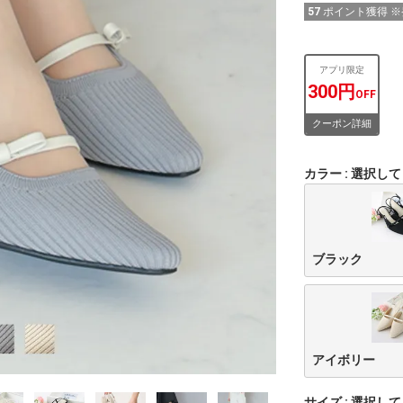
57
ポイント獲得 
アプリ限定
300円
OFF
クーポン詳細
カラー
選択して
ブラック
アイボリー
サイズ
選択して