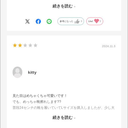
のでこれ履いて出かけるのが楽しみです 素敵な靴をありがとうご
続きを読む
ざいます
参考になった
0
Like!
0
2024.11.3
kitty
見た目はめちゃくちゃ可愛いです！
でも、めっちゃ靴擦れします??
普段24センチの靴を履いていてLサイズを購入しましたが、少し大
きいのか前にずり落ちてしまい、中で指が曲がった状態で足の指に
続きを読む
靴が擦れて水脹れができてしまいました…付属の中敷を入れました
がどちらにせよ前に落ちてしまうので意味がなかったです…ヒール