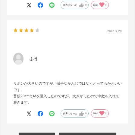
が高いものなのでしょうがないとは思いますが、自分の持っている
参考になった
0
Like!
0
ヒールの靴でこんなことはなかったのでびっくりです…
2024.9.28
ふう
リボンが大きいのですが、派手なかんじではなくとってもかわいい
です。
普段23cmでMを購入したのですが、大きかったので中敷を入れて
履きます。
参考になった
0
Like!
0