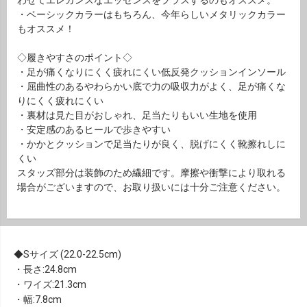
わせてエレガンスなエッセンスをプラスするのもオススメ。
・ベーシックカラーはもちろん、今年らしいメタリックカラー
もオススメ！
◇履きやすさのポイント◇
・足が痛くなりにくく疲れにくい低反発クッションインソール
・屈曲性のあるやわらかい底で力の吸収力がよく、足が痛くな
りにくく疲れにくい
・裏材は見た目がおしゃれ、足当たりもいい生地を使用
・安定感のあるヒールで歩きやすい
・かかとクッションで足当たりが良く、脱げにくく靴擦れしに
くい
スタッズ部分は装飾のため繊細です。摩擦や衝撃により取れる
場合がございますので、お取り扱いには十分ご注意ください。
Sサイズ (22.0-22.5cm)
・長さ:24.8cm
・ワイズ:21.3cm
・幅:7.8cm