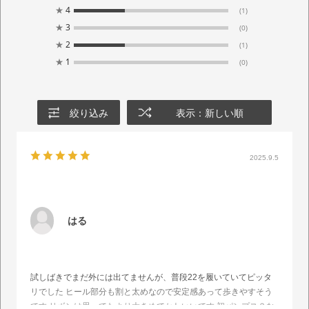
★
4
(1)
★
3
(0)
★
2
(1)
★
1
(0)
絞り込み
表示：新しい順
2025.9.5
はる
試しばきでまだ外には出てませんが、普段22を履いていてピッタ
リでした ヒール部分も割と太めなので安定感あって歩きやすそう
です リボンは思ってたより大きめでかわいいです 初パンプス？な