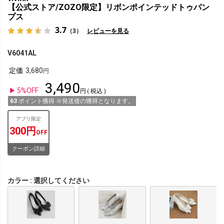
【公式ストア/ZOZO限定】リボンポインテッドトゥパン
プス
3.7
（3）
レビューを見る
V6041AL
定価
3,680
3,490
5%OFF
税込
63
ポイント獲得 ※発送後の獲得となります。
アプリ限定
300円
OFF
クーポン詳細
カラー
選択してください